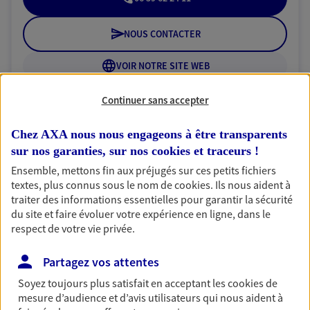
NOUS CONTACTER
VOIR NOTRE SITE WEB
N° Orias * (orias.fr) : 07017767
Continuer sans accepter
Chez AXA nous nous engageons à être transparents
sur nos garanties, sur nos
cookies et traceurs
!
Sabrina Lepine
Ensemble, mettons fin aux préjugés sur ces petits fichiers
Mandataire d'Assurance AXA Epargne et
textes, plus connus sous le nom de
cookies
. Ils nous aident à
traiter des informations essentielles pour garantir la sécurité
Protection
du site et faire évoluer votre expérience en ligne, dans le
75011 Paris
respect de votre vie privée.
06 51 23 46 90
Partagez vos attentes
Soyez toujours plus satisfait en acceptant les
cookies
de
NOUS CONTACTER
mesure d’audience et d’avis utilisateurs qui nous aident à