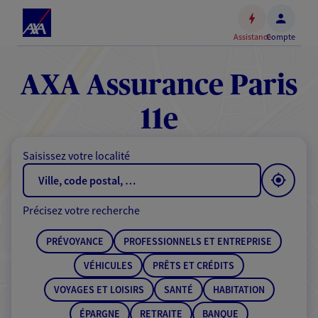
Espace
client
Assistance
Compte
Accéder
au
contenu
AXA Assurance Paris
principal
Accéder
11e
au
pied
Saisissez votre localité
de
page
Précisez votre recherche
PRÉVOYANCE
PROFESSIONNELS ET ENTREPRISE
VÉHICULES
PRÊTS ET CRÉDITS
VOYAGES ET LOISIRS
SANTÉ
HABITATION
ÉPARGNE
RETRAITE
BANQUE