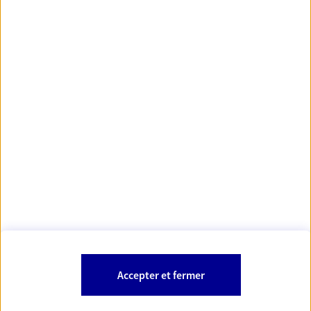
https://www.orias.fr/
code des
*
- Les agents AXA sont régis par le
assurances
À PROPOS D'AXA
NOS AUTRES PRODUITS
SITES AXA
Accepter et fermer