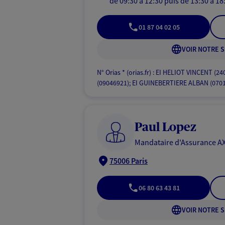
de 09:30 à 12:30
puis de 13:30 à 18
01 87 04 02 05
VOIR NOTRE S
N° Orias * (orias.fr) : EI HELIOT VINCENT (
(09046921); EI GUINEBERTIERE ALBAN (070
Paul Lopez
Mandataire d'Assurance AX
75006 Paris
06 80 63 43 81
VOIR NOTRE S