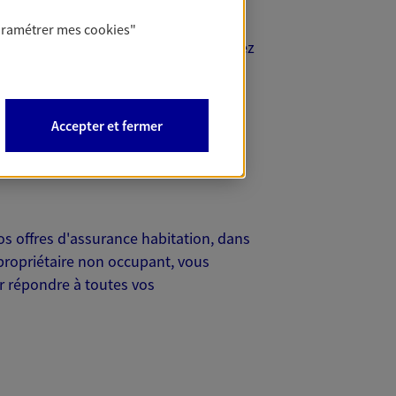
aramétrer mes
cookies
"
ce voiture la plus adéquate. Vous venez
e
en fonction de
bonne assurance auto
charge rapidement et vous
Accepter et fermer
s offres d'assurance habitation, dans
propriétaire non occupant, vous
r répondre à toutes vos