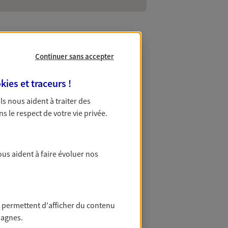
Continuer sans accepter
tenaire de
kies et traceurs
!
 Ils nous aident à traiter des
ns le respect de votre vie privée.
surance maison ou une
artier Saint-Germain des Prés.
ous aident à faire évoluer nos
endront en compte vos besoins et
 meilleures assurances. Réactifs et
 permettent d'afficher du contenu
pagnes.