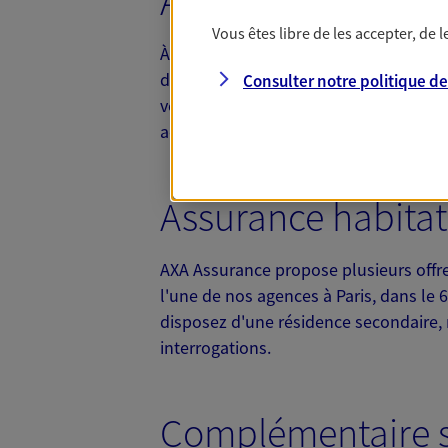
Assurance automob
Vous êtes libre de les accepter, de
e
À Paris 6
, nos conseillers vous accue
d'acheter un monospace, une citadine 
Consulter notre politique d
votre type de véhicule. En cas d'accide
accompagnent dans vos démarches de
Assurance habitati
AXA Assurance propose plusieurs offr
l'une de nos agences à Paris, dans le 6
disposez d'une résidence secondaire, 
interrogations.
Complémentaire sa