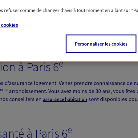
ile à Paris 6
 les refuser comme de changer d'avis à tout moment en allant sur
"P
illent dans les agences AXA afin de vous proposer l'assuran
e
ou un 2 roues ? AXA assurance à Paris 6
vous propose un
e
cookies
e
nt, nos conseillers à Paris 6
s'engagent à vous prendre en 
 remboursement et de prise en charge.
Personnaliser les cookies
e
on à Paris 6
es d'assurance logement. Venez prendre connaissance de no
ème
arrondissement. Vous avez moins de 30 ans, vous êtes 
nos conseillers en
sont disponibles pou
assurance habitation
e
nté à Paris 6