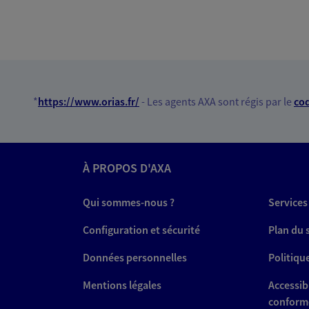
*
https://www.orias.fr/
- Les agents AXA sont régis par le
cod
À PROPOS D'AXA
Qui sommes-nous ?
Services
Configuration et sécurité
Plan du 
Données personnelles
Politiqu
Mentions légales
Accessibi
conform