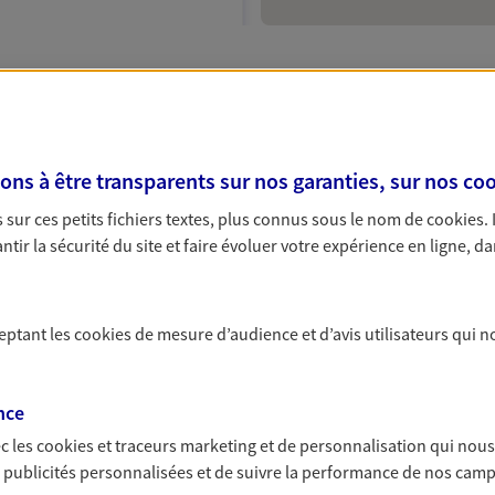
tan
 exclusif AXA France
ème
is 6
: AXA, votre par
s à être transparents sur nos garanties, sur nos
coo
sur ces petits fichiers textes, plus connus sous le nom de
cookies
.
tir la sécurité du site et faire évoluer votre expérience en ligne, da
:30
dissement et vous recherchez une assurance auto, une as
NOUS CONTACTER
XA sont disponibles près du Jardin du Luxembourg et du qu
ceptant les
cookies
de mesure d’audience et d’avis utilisateurs qui n
e
ance à Paris 6
pour optimiser vos dépenses. Nos agents pr
ITE WEB
 solution adaptée. AXA assurance s'engage à vous offrir les
A vous accompagnent dans vos démarches.
nce
c les
cookies et traceurs
marketing et de personnalisation qui nous
es publicités personnalisées et de suivre la performance de nos cam
e