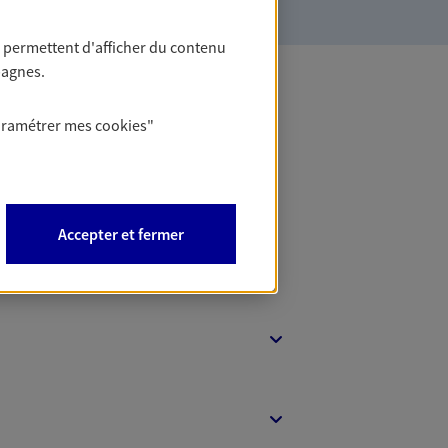
 permettent d'afficher du contenu
pagnes.
 Banque
aramétrer mes
cookies
"
Accepter et fermer