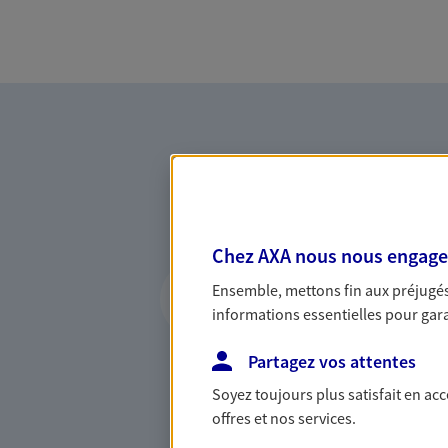
Chez AXA nous nous engageon
Vous accompagner 
Ensemble, mettons fin aux préjugés 
confiance
informations essentielles pour garan
Vous accompagner dans vos p
Partagez vos attentes
votre vie, c'est ainsi que no
la confiance et la proximité.
Soyez toujours plus satisfait en ac
connaître que nous proposon
offres et nos services.