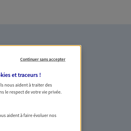
Continuer sans accepter
kies et traceurs
!
es professionnels et les
 Ils nous aident à traiter des
ns le respect de votre vie privée.
ommes des indépendants. Nous
des solutions cohérentes pour protéger
ollaborateurs... mais aussi vous-même et
ous aident à faire évoluer nos