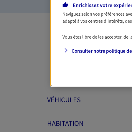
Enrichissez votre expérie
Naviguez selon vos préférences ave
adapté à vos centres d'intérêts, d
Toutes
Vous êtes libre de les accepter, de
Consulter notre politique d
VÉHICULES
HABITATION