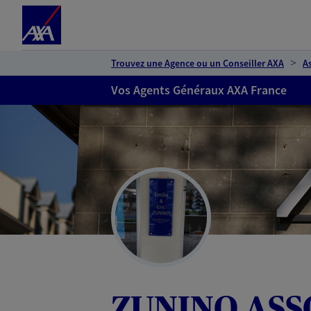
Espace client
Accéder au contenu principal
Accéder au pied de page
Trouvez une Agence ou un Conseiller AXA
A
Vos Agents Généraux AXA France
ZUNINO ASS