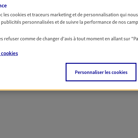
nce
c les
cookies et traceurs
marketing et de personnalisation qui nous
es publicités personnalisées et de suivre la performance de nos cam
 nos offres Assurance &
 les refuser comme de changer d'avis à tout moment en allant sur
"P
e
cookies
Personnaliser les cookies
PARTICULIERS
PRO & ENTREPRISES