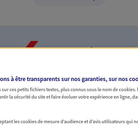
Nos expertises
s à être transparents sur nos garanties, sur nos
coo
dans la durée et la
Accompagner l
sur ces petits fichiers textes, plus connus sous le nom de
cookies
.
entreprises
tir la sécurité du site et faire évoluer votre expérience en ligne, da
rojets de vie tout au long de
Comme vous, nous s
us concevons notre métier : dans
bâtissons ensemble 
 C'est en apprenant à vous
votre activité, vos c
ceptant les
cookies
de mesure d’audience et d’avis utilisateurs qui n
s de meilleures solutions.
votre famille.