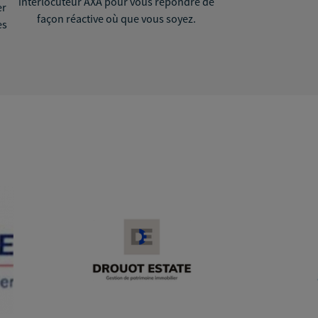
interlocuteur AXA pour vous répondre de
er
façon réactive où que vous soyez.
ès