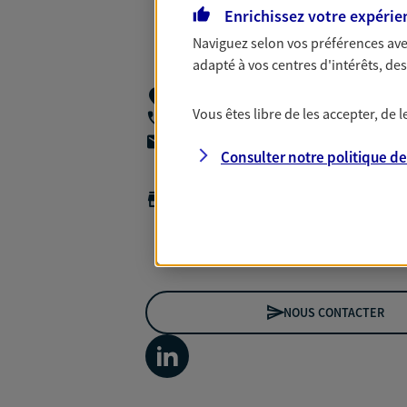
Enrichissez votre expérie
Naviguez selon vos préférences ave
adapté à vos centres d'intérêts, d
P&p Conseils 22 Rue Claude Pouillet,
75
Vous êtes libre de les accepter, de
06 03 24 89 99
agencea2p.xavier.lerailler@axa.fr
Consulter notre politique d
Horaires :
Fermé
Ouvre le 10 août à 09:00
*Horaires sur rendez-vous
NOUS CONTACTER