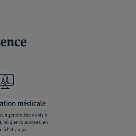
rence
tation médicale
in généraliste en visio,
it, où que vous soyez, en
u à l'étranger.