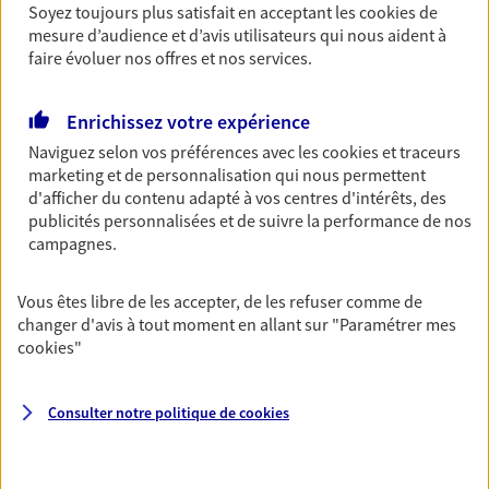
Découvrir l'offre Garantie Accidents de la Vie
Soyez toujours plus satisfait en acceptant les
cookies
de
mesure d’audience et d’avis utilisateurs qui nous aident à
OBTENIR UN TARIF EN LIGNE
faire évoluer nos offres et nos services.
Enrichissez votre expérience
Multirisque Entreprise
Naviguez selon vos préférences avec les
cookies et traceurs
Gagnez en simplicité et en sérénité avec votre
marketing et de personnalisation qui nous permettent
assurance multirisque entreprise. Un contrat
d'afficher du contenu adapté à vos centres d'intérêts, des
unique pour protéger vos locaux, matériels pro,
publicités personnalisées et de suivre la performance de nos
équipements et stocks… sans oublier votre
campagnes.
responsabilité civile.
Découvrir l'offre Multirisque Entreprise
Vous êtes libre de les accepter, de les refuser comme de
changer d'avis à tout moment en allant sur
"Paramétrer mes
DEMANDER UN DEVIS
cookies
"
Consulter notre politique de
cookies
VOIR TOUTES NOS OFFRES