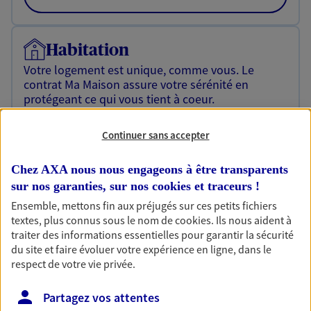
Habitation
Votre logement est unique, comme vous. Le
contrat Ma Maison assure votre sérénité en
protégeant ce qui vous tient à coeur.
Découvrir l'offre Habitation
Continuer sans accepter
OBTENIR UN TARIF EN LIGNE
Chez AXA nous nous engageons à être transparents
sur nos garanties, sur nos
cookies et traceurs
!
Ensemble, mettons fin aux préjugés sur ces petits fichiers
Garantie Accidents de la Vie
textes, plus connus sous le nom de
cookies
. Ils nous aident à
Bricoleuse, féru de jardinage, pâtissier en herbe
traiter des informations essentielles pour garantir la sécurité
ou grande lectrice… personne n'est à l'abri d'un
du site et faire évoluer votre expérience en ligne, dans le
accident du quotidien. Avec Ma Protection
respect de votre vie privée.
Accident, protégez votre qualité de vie et vos
revenus.
Partagez vos attentes