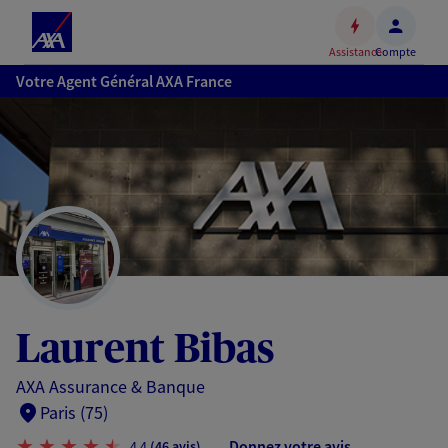
Espace
client
Assistance
Compte
Accéder
Votre Agent Général AXA France
au
contenu
principal
Accéder
au
pied
de
page
Laurent Bibas
AXA Assurance & Banque
Paris (75)
Donnez votre avis
4,4
(46 avis)