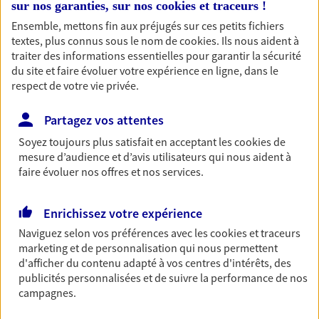
sur nos garanties, sur nos
cookies et traceurs
!
entreprises
Ensemble, mettons fin aux préjugés sur ces petits fichiers
Comme vous, nous sommes des indépendants. Nous
textes, plus connus sous le nom de
cookies
. Ils nous aident à
bâtissons ensemble des solutions cohérentes pour
traiter des informations essentielles pour garantir la sécurité
protéger votre activité, vos collaborateurs... mais aussi
du site et faire évoluer votre expérience en ligne, dans le
vous-même et votre famille.
respect de votre vie privée.
Partagez vos attentes
Accompagner vos projets de
Soyez toujours plus satisfait en acceptant les
cookies
de
vie
mesure d’audience et d’avis utilisateurs qui nous aident à
faire évoluer nos offres et nos services.
Achat immobilier, installation, départ à la retraite…
Autant de moments de vie qui nécessitent des solutions
d'assurance et d'épargne. Recevez un conseil d'expert
Enrichissez votre expérience
cohérent avec vos besoins
Naviguez selon vos préférences avec les
cookies et traceurs
marketing et de personnalisation qui nous permettent
d'afficher du contenu adapté à vos centres d'intérêts, des
Vous aider à constituer une
publicités personnalisées et de suivre la performance de nos
épargne
campagnes.
De nombreuses solutions s'offrent à vous pour faire