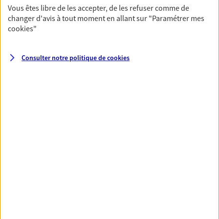
fructifier votre épargne. Laquelle correspond à vos
Vous êtes libre de les accepter, de les refuser comme de
changer d'avis à tout moment en allant sur
"Paramétrer mes
objectifs ? Rien ne remplace les conseils d'un expert :
cookies
"
Assurance vie, PER, Livret… Faisons le point ensemble !
Consulter notre politique de
cookies
Préparer votre avenir
Anticipez les imprévus et sécurisez votre futur grâce à
nos différentes solutions. Nous vous accompagnons
dans vos projets de vie en privilégiant une relation de
confiance et de proximité.
Toutes nos solutions
Prévoyance & Patrimoine