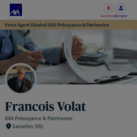
Espace
client
Assistance
Compte
Accéder
Votre Agent Général AXA Prévoyance & Patrimoine
au
contenu
principal
Accéder
au
pied
de
page
Francois Volat
AXA Prévoyance & Patrimoine
Sarcelles (95)