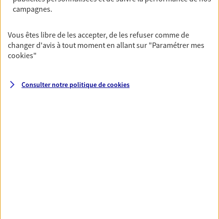
fructifier votre épargne. Laquelle correspond à vos
campagnes.
objectifs ? Rien ne remplace les conseils d'un expert :
Assurance vie, PER, Livret… Faisons le point ensemble !
Vous êtes libre de les accepter, de les refuser comme de
changer d'avis à tout moment en allant sur
"Paramétrer mes
cookies
"
Préparer votre avenir
Anticipez les imprévus et sécurisez votre futur grâce à
Consulter notre politique de
cookies
nos différentes solutions. Nous vous accompagnons
dans vos projets de vie en privilégiant une relation de
confiance et de proximité.
Toutes nos solutions
Prévoyance & Patrimoine