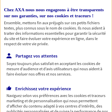
entreprises
Chez AXA nous nous engageons à être transparents
Comme vous, nous sommes des indépendants. Nous
sur nos garanties, sur nos
cookies et traceurs
!
bâtissons ensemble des solutions cohérentes pour
Ensemble, mettons fin aux préjugés sur ces petits fichiers
protéger votre activité, vos collaborateurs... mais aussi
textes, plus connus sous le nom de
cookies
. Ils nous aident à
vous-même et votre famille.
traiter des informations essentielles pour garantir la sécurité
du site et faire évoluer votre expérience en ligne, dans le
respect de votre vie privée.
Accompagner vos projets de
vie
Partagez vos attentes
Achat immobilier, installation, départ à la retraite…
Soyez toujours plus satisfait en acceptant les
cookies
de
Autant de moments de vie qui nécessitent des solutions
mesure d’audience et d’avis utilisateurs qui nous aident à
d'assurance et d'épargne. Recevez un conseil d'expert
faire évoluer nos offres et nos services.
cohérent avec vos besoins
Enrichissez votre expérience
Vous aider à constituer une
Naviguez selon vos préférences avec les
cookies et traceurs
marketing et de personnalisation qui nous permettent
épargne
d'afficher du contenu adapté à vos centres d'intérêts, des
De nombreuses solutions s'offrent à vous pour faire
publicités personnalisées et de suivre la performance de nos