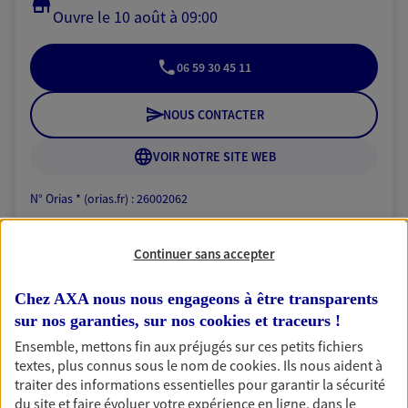
Ouvre le 10 août à 09:00
06 59 30 45 11
NOUS CONTACTER
VOIR NOTRE SITE WEB
N° Orias * (orias.fr) : 26002062
Continuer sans accepter
Patrice Piaud
Chez AXA nous nous engageons à être transparents
Agent général d'assurance exclusif AXA
sur nos garanties, sur nos
cookies et traceurs
!
Prévoyance & Patrimoine
Ensemble, mettons fin aux préjugés sur ces petits fichiers
1 Allee De La Chataigneraie, 95150 Taverny
textes, plus connus sous le nom de
cookies
. Ils nous aident à
Horaires :
Fermé
traiter des informations essentielles pour garantir la sécurité
Ouvre le 10 août à 09:00
du site et faire évoluer votre expérience en ligne, dans le