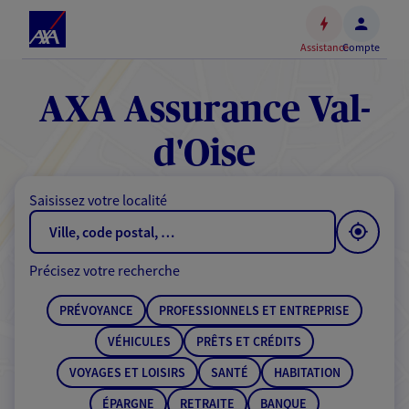
Espace
client
Assistance
Compte
Accéder
au
contenu
AXA Assurance Val-
principal
Accéder
d'Oise
au
pied
Saisissez votre localité
de
page
Précisez votre recherche
PRÉVOYANCE
PROFESSIONNELS ET ENTREPRISE
VÉHICULES
PRÊTS ET CRÉDITS
VOYAGES ET LOISIRS
SANTÉ
HABITATION
ÉPARGNE
RETRAITE
BANQUE