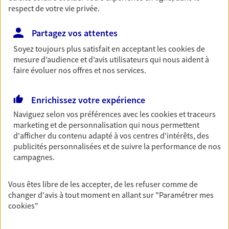
respect de votre vie privée.
06 30 22 70 91
Partagez vos attentes
Soyez toujours plus satisfait en acceptant les
cookies
de
NOUS CONTACTER
mesure d’audience et d’avis utilisateurs qui nous aident à
faire évoluer nos offres et nos services.
VOIR NOTRE SITE WEB
Enrichissez votre expérience
N° Orias * (orias.fr) : 15002661
Naviguez selon vos préférences avec les
cookies et traceurs
marketing et de personnalisation qui nous permettent
d'afficher du contenu adapté à vos centres d'intérêts, des
Arnaud Zapotiny
publicités personnalisées et de suivre la performance de nos
campagnes.
Agent Général d'assurance exclusif AXA
France
Vous êtes libre de les accepter, de les refuser comme de
37 Rue Du General Leclerc, 95320 St Leu La Foret
changer d'avis à tout moment en allant sur
"Paramétrer mes
Horaires :
Fermé
cookies
"
Ouvre le 10 août à 09:30