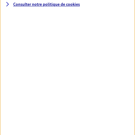
Consulter notre politique de
cookies
01 39 60 49 82
NOUS CONTACTER
VOIR NOTRE SITE WEB
N° Orias * (orias.fr) : 14005909
Huyen Montreau
Mandataire d'Assurance AXA Epargne et
Protection
95320 St Leu La Foret
06 68 37 73 66
NOUS CONTACTER