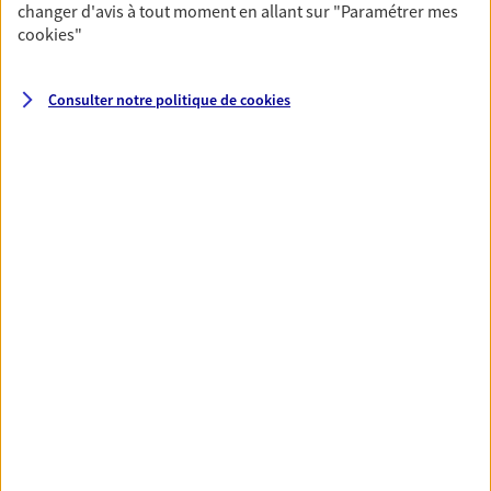
changer d'avis à tout moment en allant sur
"Paramétrer mes
cookies
"
Découvrir l'offre Prévoyance
Consulter notre politique de
cookies
Santé
Couvrez vos dépenses de santé ainsi que celles de
votre famille avec la complémentaire santé qui
vous ressemble.
Découvrir l'offre Santé
VOIR TOUTES NOS OFFRES
Nos expertises