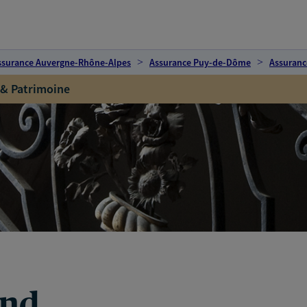
ssurance Auvergne-Rhône-Alpes
Assurance Puy-de-Dôme
Assuranc
 & Patrimoine
and