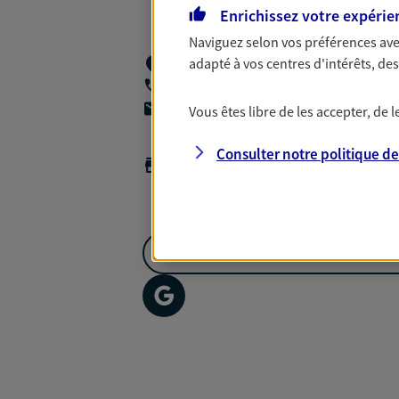
Enrichissez votre expérie
Naviguez selon vos préférences ave
adapté à vos centres d'intérêts, d
73 Bd Etienne Clementel,
63200 Riom
06 30 55 48 49
agencea2p.loic.boularand@axa.fr
Vous êtes libre de les accepter, de
Horaires :
Ouvert
Consulter notre politique d
de 08:00 à 12:30
puis de 13:00 à 17:00
NOUS CONTACTER