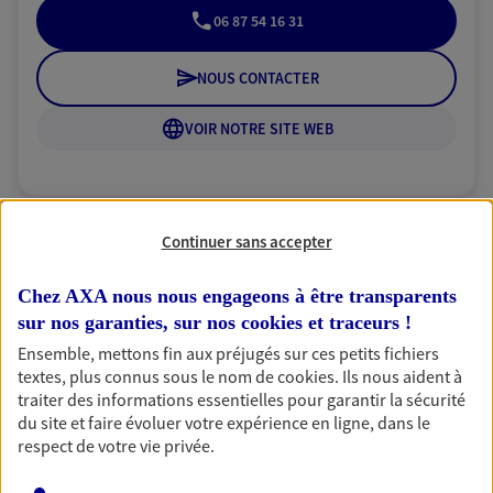
06 87 54 16 31
NOUS CONTACTER
VOIR NOTRE SITE WEB
Continuer sans accepter
Mélanie Moll
Mandataire d'Assurance AXA Epargne et
Chez AXA nous nous engageons à être transparents
Protection
sur nos garanties, sur nos
cookies et traceurs
!
63000 Clermont Ferrand
Ensemble, mettons fin aux préjugés sur ces petits fichiers
textes, plus connus sous le nom de
cookies
. Ils nous aident à
traiter des informations essentielles pour garantir la sécurité
06 78 01 14 71
du site et faire évoluer votre expérience en ligne, dans le
respect de votre vie privée.
NOUS CONTACTER