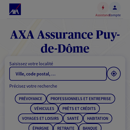
Espace
client
Assistance
Compte
Accéder
au
contenu
AXA Assurance Puy-
principal
Accéder
de-Dôme
au
pied
Saisissez votre localité
de
page
Précisez votre recherche
PRÉVOYANCE
PROFESSIONNELS ET ENTREPRISE
VÉHICULES
PRÊTS ET CRÉDITS
VOYAGES ET LOISIRS
SANTÉ
HABITATION
ÉPARGNE
RETRAITE
BANQUE