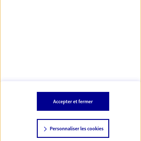
https://www.orias.fr/
code des
*
- Les agents AXA sont régis par le
assurances
À PROPOS D'AXA
NOS AUTRES PRODUITS
SITES AXA
Accepter et fermer
Personnaliser les cookies
© AXA 2026 – Tous droits réservés