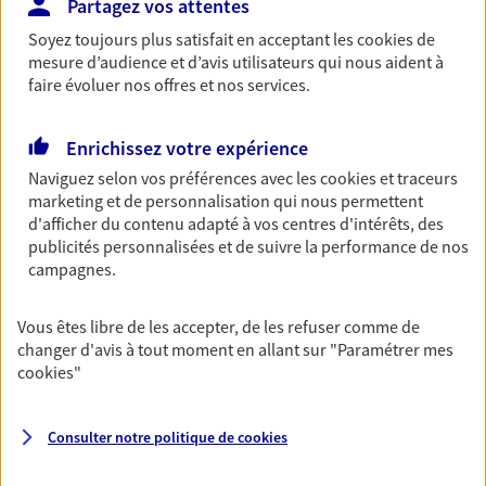
Partagez vos attentes
VOIR NOTRE SITE WEB
Soyez toujours plus satisfait en acceptant les
cookies
de
mesure d’audience et d’avis utilisateurs qui nous aident à
faire évoluer nos offres et nos services.
Enrichissez votre expérience
Violaine Delaigue
Naviguez selon vos préférences avec les
cookies et traceurs
Mandataire d'Assurance AXA Epargne et
marketing et de personnalisation qui nous permettent
Protection
d'afficher du contenu adapté à vos centres d'intérêts, des
63000 Clermont Ferrand
publicités personnalisées et de suivre la performance de nos
campagnes.
06 76 69 28 50
Vous êtes libre de les accepter, de les refuser comme de
changer d'avis à tout moment en allant sur
"Paramétrer mes
NOUS CONTACTER
cookies
"
VOIR NOTRE SITE WEB
Consulter notre politique de
cookies
N° Orias * (orias.fr) : 26006084