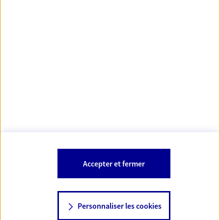
https://www.orias.fr/
code des
*
- Les agents AXA sont régis par le
assurances
À PROPOS D'AXA
NOS AUTRES PRODUITS
SITES AXA
Accepter et fermer
Personnaliser les cookies