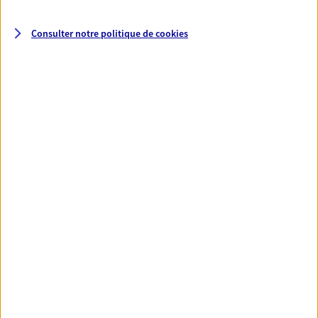
VOIR NOTRE SITE WEB
Consulter notre politique de
cookies
Gul Bahar Demir
Conseiller AXA Epargne et Protection
63170 Aubiere
06 82 76 57 78
NOUS CONTACTER
VOIR NOTRE SITE WEB