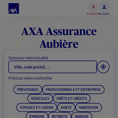
Espace
client
Assistance
Compte
Accéder
au
contenu
AXA Assurance
principal
Accéder
Aubière
au
pied
Saisissez votre localité
de
page
Précisez votre recherche
PRÉVOYANCE
PROFESSIONNELS ET ENTREPRISE
VÉHICULES
PRÊTS ET CRÉDITS
VOYAGES ET LOISIRS
SANTÉ
HABITATION
ÉPARGNE
RETRAITE
BANQUE