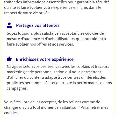
traiter des informations essentielles pour garantir la sécurité
07 87 31 51 03
du site et faire évoluer votre expérience en ligne, dans le
respect de votre vie privée.
NOUS CONTACTER
Partagez vos attentes
VOIR NOTRE SITE WEB
Soyez toujours plus satisfait en acceptant les
cookies
de
mesure d’audience et d’avis utilisateurs qui nous aident à
faire évoluer nos offres et nos services.
Enrichissez votre expérience
Paul Courtigne
Naviguez selon vos préférences avec les
cookies et traceurs
Conseiller AXA Epargne et Protection
marketing et de personnalisation qui nous permettent
d'afficher du contenu adapté à vos centres d'intérêts, des
63170 Aubiere
publicités personnalisées et de suivre la performance de nos
campagnes.
06 74 96 95 89
Vous êtes libre de les accepter, de les refuser comme de
changer d'avis à tout moment en allant sur
"Paramétrer mes
NOUS CONTACTER
cookies
"