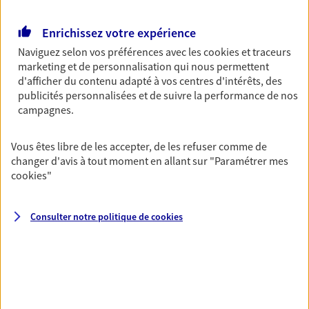
Agence accessible
Horaires :
Fermé
Enrichissez votre expérience
Ouvre le 10 août à 13:30
Naviguez selon vos préférences avec les
cookies et traceurs
marketing et de personnalisation qui nous permettent
d'afficher du contenu adapté à vos centres d'intérêts, des
04 20 15 03 03
publicités personnalisées et de suivre la performance de nos
campagnes.
NOUS CONTACTER
Vous êtes libre de les accepter, de les refuser comme de
VOIR NOTRE SITE WEB
changer d'avis à tout moment en allant sur
"Paramétrer mes
cookies
"
N° Orias * (orias.fr) : EI RUGGIRELLO VIRGINIE (22002883); EI
PARIS JULIE (22002923); EIRL LECOMTE DOMINIQUE (07012628)
Consulter notre politique de
cookies
Stephanie Saleix
Agent Général d'assurance exclusif AXA
France