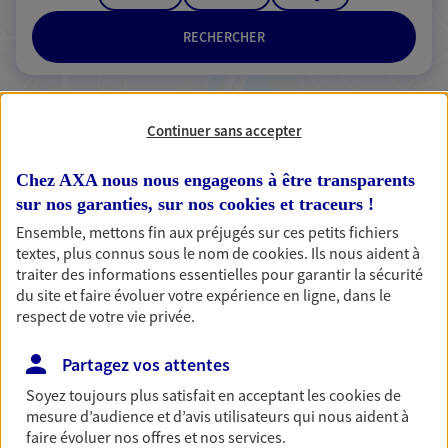
RECHERCHER
Continuer sans accepter
2 résultats correspondent à votre
recherche
Passer les
Chez AXA nous nous engageons à être transparents
résultats
sur nos garanties, sur nos
cookies et traceurs
!
Ensemble, mettons fin aux préjugés sur ces petits fichiers
Liste
Carte
textes, plus connus sous le nom de
cookies
. Ils nous aident à
traiter des informations essentielles pour garantir la sécurité
du site et faire évoluer votre expérience en ligne, dans le
respect de votre vie privée.
Paris Lecomte Ruggirello
Partagez vos attentes
Agents Généraux d'assurance exclusif AXA
France
Soyez toujours plus satisfait en acceptant les
cookies
de
19 Rue De Sarlieve Centre D Affaires Du Zenith, 63800
mesure d’audience et d’avis utilisateurs qui nous aident à
faire évoluer nos offres et nos services.
Cournon D Auvergne