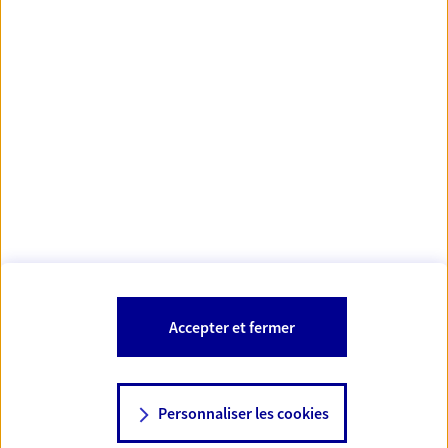
https://www.orias.fr/
code des
*
- Les agents AXA sont régis par le
assurances
À PROPOS D'AXA
NOS AUTRES PRODUITS
SITES AXA
Accepter et fermer
Personnaliser les cookies