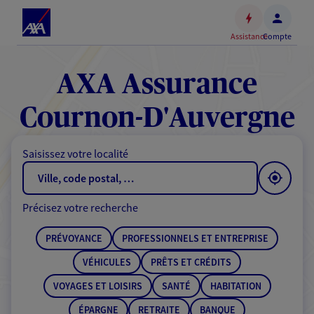
Espace
client
Assistance
Compte
Accéder
au
contenu
AXA Assurance
principal
Accéder
Cournon-D'Auvergne
au
pied
Saisissez votre localité
de
page
Précisez votre recherche
PRÉVOYANCE
PROFESSIONNELS ET ENTREPRISE
VÉHICULES
PRÊTS ET CRÉDITS
VOYAGES ET LOISIRS
SANTÉ
HABITATION
ÉPARGNE
RETRAITE
BANQUE