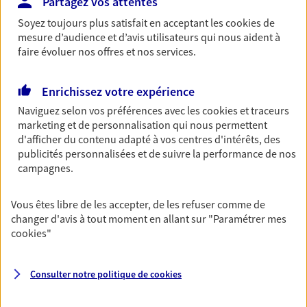
Partagez vos attentes
Soyez toujours plus satisfait en acceptant les
Garantie Accidents de la Vie
cookies
de
mesure d’audience et d’avis utilisateurs qui nous aident à
Bricoleuse, féru de jardinage, pâtissier en herbe
faire évoluer nos offres et nos services.
ou grande lectrice… personne n'est à l'abri d'un
accident du quotidien. Avec Ma Protection
Accident, protégez votre qualité de vie et vos
Enrichissez votre expérience
revenus.
Naviguez selon vos préférences avec les
cookies et traceurs
marketing et de personnalisation qui nous permettent
Découvrir l'offre Garantie Accidents de la Vie
d'afficher du contenu adapté à vos centres d'intérêts, des
publicités personnalisées et de suivre la performance de nos
OBTENIR UN TARIF EN LIGNE
campagnes.
Vous êtes libre de les accepter, de les refuser comme de
Multirisque Entreprise
changer d'avis à tout moment en allant sur
"Paramétrer mes
Gagnez en simplicité et en sérénité avec votre
cookies
"
assurance multirisque entreprise. Un contrat
unique pour protéger vos locaux, matériels pro,
équipements et stocks… sans oublier votre
Consulter notre politique de
cookies
responsabilité civile.