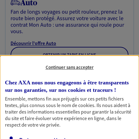
Auto
Fan de longs voyages ou petit rouleur, prenez la
route bien protégé. Assurez votre voiture avec le
contrat Mon Auto : une assurance qui roule pour
vous.
Découvrir l'offre Auto
OBTENIR UN TARIF EN LIGNE
Continuer sans accepter
Habitation
Chez AXA nous nous engageons à être transparents
Votre logement est unique, comme vous. Le
sur nos garanties, sur nos
cookies et traceurs
!
contrat Ma Maison assure votre sérénité en
Ensemble, mettons fin aux préjugés sur ces petits fichiers
protégeant ce qui vous tient à coeur.
textes, plus connus sous le nom de
cookies
. Ils nous aident à
traiter des informations essentielles pour garantir la sécurité
Découvrir l'offre Habitation
du site et faire évoluer votre expérience en ligne, dans le
respect de votre vie privée.
OBTENIR UN TARIF EN LIGNE