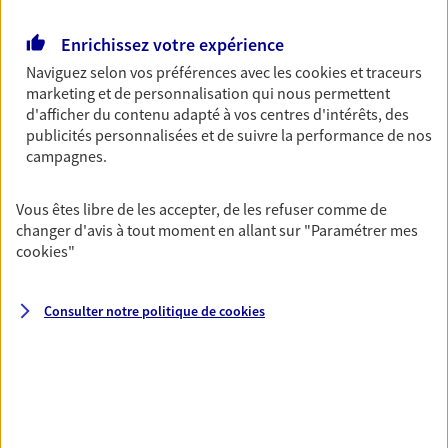
Retraite
Enrichissez votre expérience
Préparez sereinement ce nouveau chapitre de
Naviguez selon vos préférences avec les
cookies et traceurs
votre vie avec les conseils d'un expert. Découvrez
marketing et de personnalisation qui nous permettent
notre solution PER (Plan Epargne Retraite)
d'afficher du contenu adapté à vos centres d'intérêts, des
spécialement conçue pour la retraite.
publicités personnalisées et de suivre la performance de nos
campagnes.
Santé
Couvrez vos dépenses de santé ainsi que celles de
Vous êtes libre de les accepter, de les refuser comme de
votre famille avec la complémentaire santé qui
changer d'avis à tout moment en allant sur
"Paramétrer mes
vous ressemble.
cookies
"
Consulter notre politique de
cookies
Prévoyance
Pour un avenir serein, assurez-vous avec notre
contrat prévoyance. Préservez vos proches en cas
d'accident ou de maladie en optant pour les
garanties incapacité temporaire totale de travail,
invalidité ou de décès.