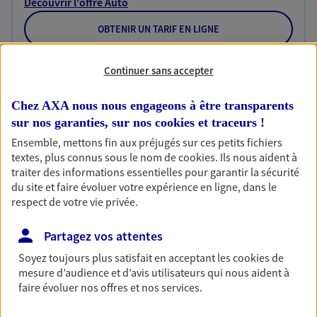
Découvrir l'offre Auto
OBTENIR UN TARIF EN LIGNE
Continuer sans accepter
Habitation
Votre logement est unique, comme vous. Le
Chez AXA nous nous engageons à être transparents
contrat Ma Maison assure votre sérénité en
sur nos garanties, sur nos
cookies et traceurs
!
protégeant ce qui vous tient à coeur.
Ensemble, mettons fin aux préjugés sur ces petits fichiers
textes, plus connus sous le nom de
cookies
. Ils nous aident à
Découvrir l'offre Habitation
traiter des informations essentielles pour garantir la sécurité
du site et faire évoluer votre expérience en ligne, dans le
OBTENIR UN TARIF EN LIGNE
respect de votre vie privée.
Partagez vos attentes
Garantie Accidents de la Vie
Soyez toujours plus satisfait en acceptant les
cookies
de
Bricoleuse, féru de jardinage, pâtissier en herbe
mesure d’audience et d’avis utilisateurs qui nous aident à
ou grande lectrice… personne n'est à l'abri d'un
faire évoluer nos offres et nos services.
accident du quotidien. Avec Ma Protection
Accident, protégez votre qualité de vie et vos