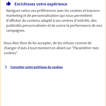
revenus.
Enrichissez votre expérience
Naviguez selon vos préférences avec les
cookies et traceurs
Découvrir l'offre Garantie Accidents de la Vie
marketing et de personnalisation qui nous permettent
d'afficher du contenu adapté à vos centres d'intérêts, des
OBTENIR UN TARIF EN LIGNE
publicités personnalisées et de suivre la performance de nos
campagnes.
Multirisque Entreprise
Vous êtes libre de les accepter, de les refuser comme de
Gagnez en simplicité et en sérénité avec votre
changer d'avis à tout moment en allant sur
"Paramétrer mes
assurance multirisque entreprise. Un contrat
cookies
"
unique pour protéger vos locaux, matériels pro,
équipements et stocks… sans oublier votre
responsabilité civile.
Consulter notre politique de
cookies
Découvrir l'offre Multirisque Entreprise
DEMANDER UN DEVIS
VOIR TOUTES NOS OFFRES