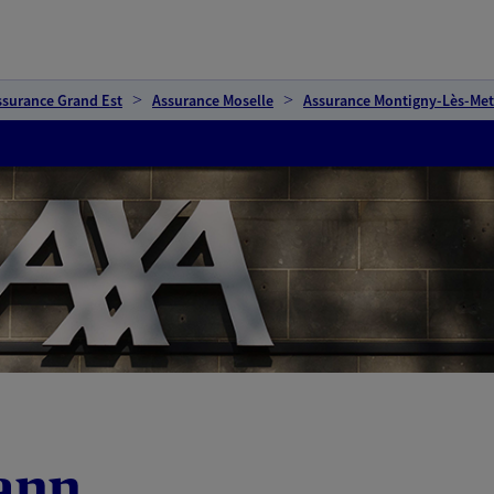
ssurance Grand Est
Assurance Moselle
Assurance Montigny-Lès-Met
ann