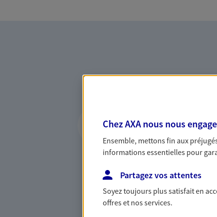
Vous accompagner 
Chez AXA nous nous engageon
confiance
Ensemble, mettons fin aux préjugés 
Vous accompagner dans vos p
informations essentielles pour garan
votre vie, c'est ainsi que no
la confiance et la proximité.
Partagez vos attentes
connaître que nous proposon
Soyez toujours plus satisfait en ac
offres et nos services.