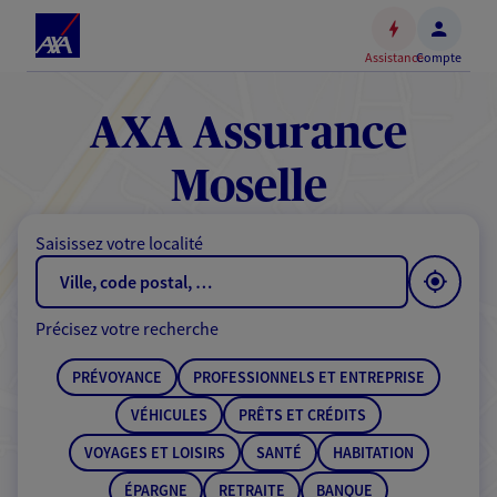
Espace
client
Assistance
Compte
Accéder
au
contenu
AXA Assurance
principal
Accéder
Moselle
au
pied
Saisissez votre localité
de
page
Précisez votre recherche
PRÉVOYANCE
PROFESSIONNELS ET ENTREPRISE
VÉHICULES
PRÊTS ET CRÉDITS
VOYAGES ET LOISIRS
SANTÉ
HABITATION
ÉPARGNE
RETRAITE
BANQUE