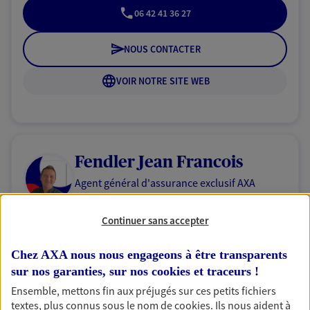
06 42 41 36 27
NOUS CONTACTER
VOIR NOTRE SITE WEB
Fendler Jean Francois
Agent général d'assurance exclusif AXA
Prévoyance & Patrimoine
50 Rue Du Pressoir, 57220 Boulay Moselle
Continuer sans accepter
Horaires :
Fermé
Ouvre le 10 août à 09:00
Chez AXA nous nous engageons à être transparents
sur nos garanties, sur nos
cookies et traceurs
!
Ensemble, mettons fin aux préjugés sur ces petits fichiers
07 86 89 93 02
textes, plus connus sous le nom de
cookies
. Ils nous aident à