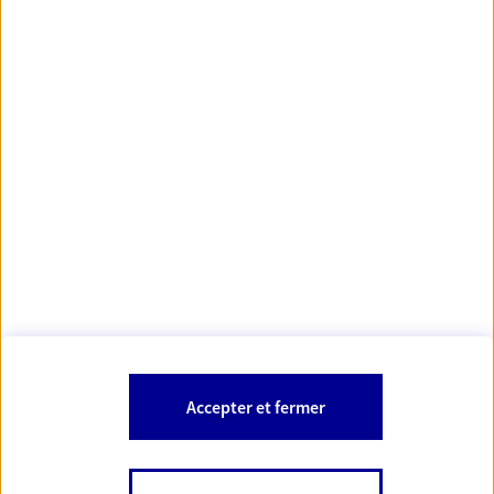
https://www.orias.fr/
code des
*
- Les agents AXA sont régis par le
assurances
À PROPOS D'AXA
NOS AUTRES PRODUITS
SITES AXA
Accepter et fermer