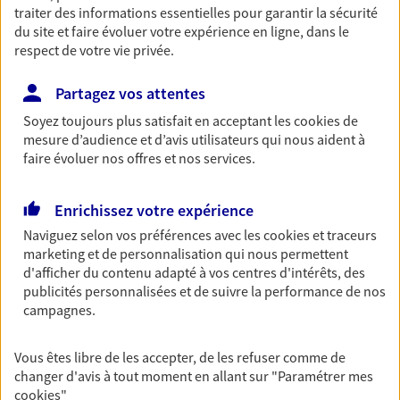
traiter des informations essentielles pour garantir la sécurité
NOUS CONTACTER
du site et faire évoluer votre expérience en ligne, dans le
respect de votre vie privée.
VOIR NOTRE SITE WEB
Partagez vos attentes
N° Orias * (orias.fr) : 21001297
Soyez toujours plus satisfait en acceptant les
cookies
de
mesure d’audience et d’avis utilisateurs qui nous aident à
faire évoluer nos offres et nos services.
Christine Cuisinier
Enrichissez votre expérience
Agent Général d'assurance exclusif AXA
Naviguez selon vos préférences avec les
cookies et traceurs
France
marketing et de personnalisation qui nous permettent
8 Place Georges Clemenceau, 57220 Boulay
d'afficher du contenu adapté à vos centres d'intérêts, des
Horaires :
Fermé
publicités personnalisées et de suivre la performance de nos
Ouvre le 11 août à 09:00
campagnes.
03 87 79 23 38
Vous êtes libre de les accepter, de les refuser comme de
changer d'avis à tout moment en allant sur
"Paramétrer mes
cookies
"