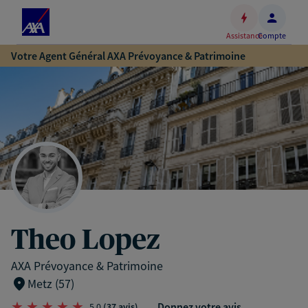
Espace
client
Assistance
Compte
Accéder
Votre Agent Général AXA Prévoyance & Patrimoine
au
contenu
principal
Accéder
au
pied
de
page
Theo Lopez
AXA Prévoyance & Patrimoine
Metz (57)
Donnez votre avis
5,0
(37 avis)