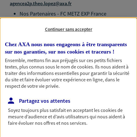
agencea2p.theo.lopez@axa.fr
Nos Partenaires - FC METZ EXP France
Technitoit Nolte Crédit Experts
Continuer sans accepter
Chez AXA nous nous engageons à être transparents
sur nos garanties, sur nos
cookies et traceurs
!
Nos expertises
Ensemble, mettons fin aux préjugés sur ces petits fichiers
textes, plus connus sous le nom de
cookies
. Ils nous aident à
traiter des informations essentielles pour garantir la sécurité
du site et faire évoluer votre expérience en ligne, dans le
respect de votre vie privée.
Accompagner les
professionnels et les
Partagez vos attentes
entreprises
Soyez toujours plus satisfait en acceptant les
cookies
de
Comme vous, nous sommes des indépendants. Nous
mesure d’audience et d’avis utilisateurs qui nous aident à
faire évoluer nos offres et nos services.
bâtissons ensemble des solutions cohérentes pour
protéger votre activité, vos collaborateurs... mais aussi