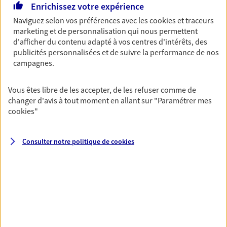
vous-même et votre famille.
Enrichissez votre expérience
Naviguez selon vos préférences avec les
cookies et traceurs
marketing et de personnalisation qui nous permettent
Accompagner vos projets de
d'afficher du contenu adapté à vos centres d'intérêts, des
vie
publicités personnalisées et de suivre la performance de nos
campagnes.
Achat immobilier, installation, départ à la retraite…
Autant de moments de vie qui nécessitent des solutions
d'assurance et d'épargne. Recevez un conseil d'expert
Vous êtes libre de les accepter, de les refuser comme de
changer d'avis à tout moment en allant sur
"Paramétrer mes
cohérent avec vos besoins
cookies
"
Vous aider à constituer une
Consulter notre politique de
cookies
épargne
De nombreuses solutions s'offrent à vous pour faire
fructifier votre épargne. Laquelle correspond à vos
objectifs ? Rien ne remplace les conseils d'un expert :
Assurance vie, PER, Livret… Faisons le point ensemble !