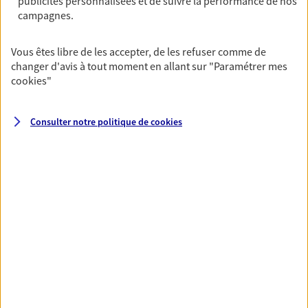
publicités personnalisées et de suivre la performance de nos
OBTENIR UN TARIF EN LIGNE
campagnes.
Vous êtes libre de les accepter, de les refuser comme de
Multirisque Entreprise
changer d'avis à tout moment en allant sur
"Paramétrer mes
Gagnez en simplicité et en sérénité avec votre
cookies
"
assurance multirisque entreprise. Un contrat
unique pour protéger vos locaux, matériels pro,
équipements et stocks… sans oublier votre
Consulter notre politique de
cookies
responsabilité civile.
Découvrir l'offre Multirisque Entreprise
DEMANDER UN DEVIS
VOIR TOUTES NOS OFFRES