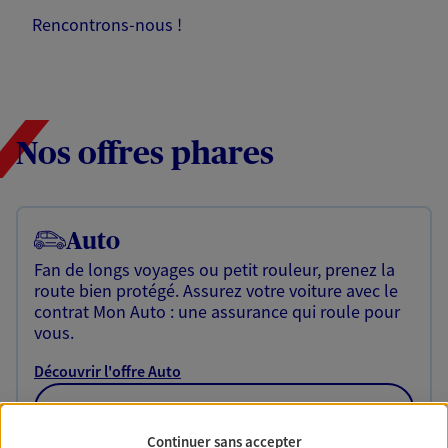
Rencontrons-nous !
Nos offres phares
Auto
Fan de longs voyages ou petit rouleur, prenez la
route bien protégé. Assurez votre voiture avec le
contrat Mon Auto : une assurance qui roule pour
vous.
Découvrir l'offre Auto
OBTENIR UN TARIF EN LIGNE
Continuer sans accepter