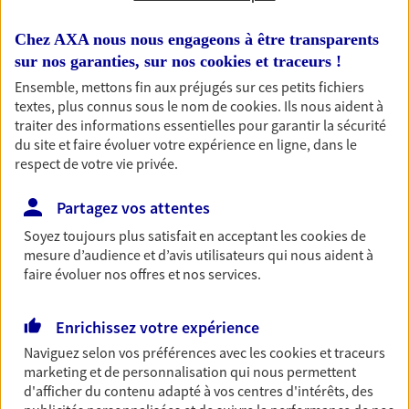
Habitation
Chez AXA nous nous engageons à être transparents
sur nos garanties, sur nos
cookies et traceurs
!
Votre logement est unique, comme vous. Le
contrat Ma Maison assure votre sérénité en
Ensemble, mettons fin aux préjugés sur ces petits fichiers
protégeant ce qui vous tient à coeur.
textes, plus connus sous le nom de
cookies
. Ils nous aident à
traiter des informations essentielles pour garantir la sécurité
Découvrir l'offre Habitation
du site et faire évoluer votre expérience en ligne, dans le
respect de votre vie privée.
OBTENIR UN TARIF EN LIGNE
Partagez vos attentes
Soyez toujours plus satisfait en acceptant les
cookies
de
Garantie Accidents de la Vie
mesure d’audience et d’avis utilisateurs qui nous aident à
Bricoleuse, féru de jardinage, pâtissier en herbe
faire évoluer nos offres et nos services.
ou grande lectrice… personne n'est à l'abri d'un
accident du quotidien. Avec Ma Protection
Accident, protégez votre qualité de vie et vos
Enrichissez votre expérience
revenus.
Naviguez selon vos préférences avec les
cookies et traceurs
marketing et de personnalisation qui nous permettent
Découvrir l'offre Garantie Accidents de la Vie
d'afficher du contenu adapté à vos centres d'intérêts, des