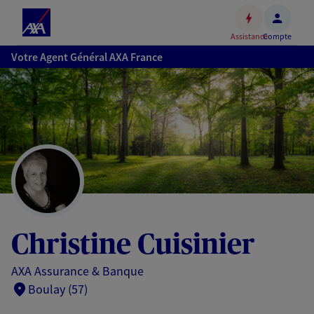
Espace
client
Assistance
Compte
Accéder
Votre Agent Général AXA France
au
contenu
principal
Accéder
au
pied
de
page
Christine Cuisinier
AXA Assurance & Banque
Boulay (57)