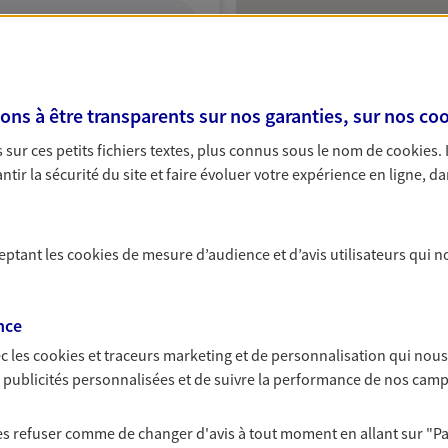
ITE WEB
s à être transparents sur nos garanties, sur nos
coo
sur ces petits fichiers textes, plus connus sous le nom de
cookies
.
tir la sécurité du site et faire évoluer votre expérience en ligne, da
Protection
ceptant les
cookies
de mesure d’audience et d’avis utilisateurs qui n
NOUS CONTACTER
ITE WEB
nce
c les
cookies et traceurs
marketing et de personnalisation qui nous
es publicités personnalisées et de suivre la performance de nos cam
os
 les refuser comme de changer d'avis à tout moment en allant sur
"P