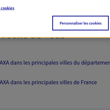
ce exclusif AXA France
e
cookies
zwald
Personnaliser les cookies
proche de vous
NOUS CONTACTER
VOIR NOTRE SITE WEB
(07013038); EI JOSIANE HOYOS
 AXA dans les principales villes du départeme
 AXA dans les principales villes de France
 exclusif AXA France
wald