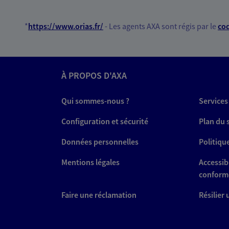
Horaires :
Fermé
Ouvre demain à 09:00
*
https://www.orias.fr/
- Les agents AXA sont régis par le
cod
03 87 82 55 13
PRENDRE RENDEZ-VOUS
À PROPOS D'AXA
N° Orias * (orias.fr) : 21009298
Qui sommes-nous ?
Services
Configuration et sécurité
Plan du 
Données personnelles
Politiqu
Mentions légales
Accessibi
conform
Faire une réclamation
Résilier