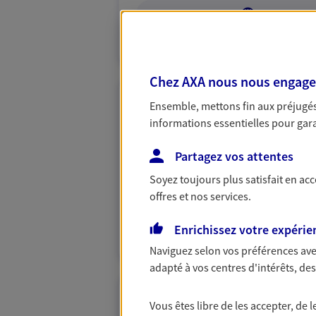
VOIR NOTRE S
N° Orias * (orias.fr) : 24007342
Chez AXA nous nous engageon
Ensemble, mettons fin aux préjugés 
Juliane Roth
informations essentielles pour garan
Conseiller AXA Epargne et 
Partagez vos attentes
57150 Creutzwald
Soyez toujours plus satisfait en ac
06 84 06 97 67
offres et nos services.
VOIR NOTRE S
Enrichissez votre expérie
Naviguez selon vos préférences ave
adapté à vos centres d'intérêts, d
Bruning Et Hoy
Vous êtes libre de les accepter, de