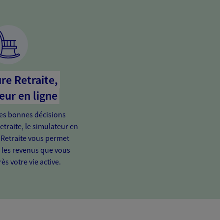
re Retraite,
eur en ligne
es bonnes décisions
etraite, le simulateur en
 Retraite vous permet
e les revenus que vous
ès votre vie active.