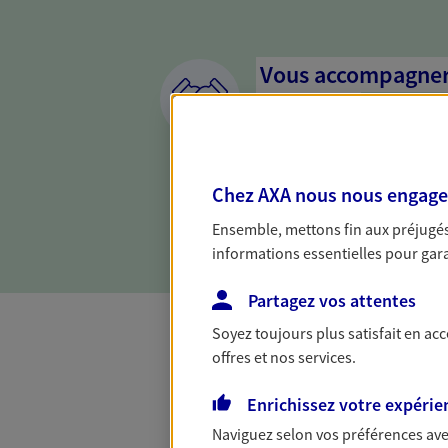
Vous accompagner 
confiance
Vous accompagner dans vos p
votre vie, c'est ainsi que no
Chez AXA nous nous engageon
la confiance et la proximité.
connaître que nous proposon
Ensemble, mettons fin aux préjugés 
informations essentielles pour garan
Partagez vos attentes
Soyez toujours plus satisfait en ac
offres et nos services.
Toutes nos 
Enrichissez votre expérie
Naviguez selon vos préférences ave