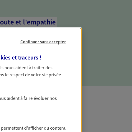
coute et l'empathie
commence d'abord par écouter, nos
 l'empathie au cœur de leurs échanges
Continuer sans accepter
re vos besoins et mieux vous soutenir
kies et traceurs
!
 Ils nous aident à traiter des
ns le respect de votre vie privée.
ous aident à faire évoluer nos
t Protection
 permettent d'afficher du contenu