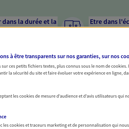
dans la durée et la
Etre dans l'é
Parce que proposer 
mandataires mettent
rojets de vie tout au long de
pour mieux comprend
us concevons notre métier : dans
en cas de difficultés.
s à être transparents sur nos garanties, sur nos
coo
 C'est en apprenant à vous
s de meilleures solutions.
sur ces petits fichiers textes, plus connus sous le nom de
cookies
.
tir la sécurité du site et faire évoluer votre expérience en ligne, da
ceptant les
cookies
de mesure d’audience et d’avis utilisateurs qui n
solutions AXA Épargne e
nce
c les
cookies et traceurs
marketing et de personnalisation qui nous