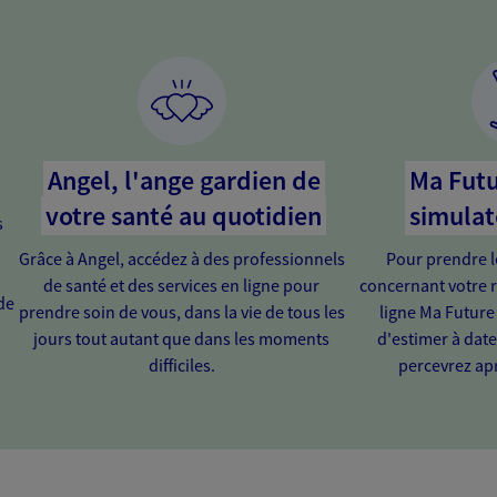
Angel, l'ange gardien de
Ma Futu
votre santé au quotidien
simulat
s
Grâce à Angel, accédez à des professionnels
Pour prendre l
de santé et des services en ligne pour
concernant votre r
de
prendre soin de vous, dans la vie de tous les
ligne Ma Future
jours tout autant que dans les moments
d'estimer à dat
difficiles.
percevrez apr