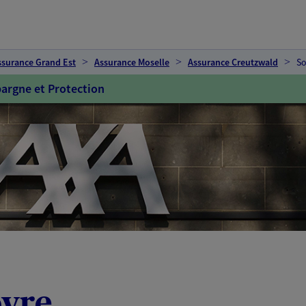
ssurance Grand Est
Assurance Moselle
Assurance Creutzwald
So
argne et Protection
ovre