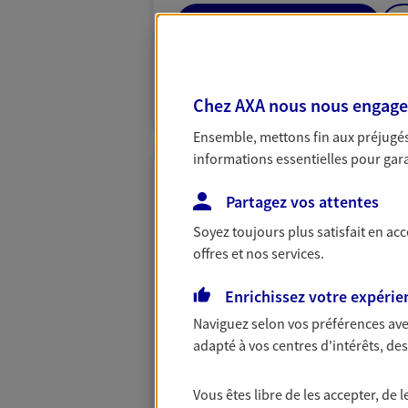
03 87 85 14 43
VOIR NOTRE S
Chez AXA nous nous engageon
N° Orias * (orias.fr) : 20001147
Ensemble, mettons fin aux préjugés 
informations essentielles pour garan
Jerome Kern
Partagez vos attentes
Agent général d'assurance
Patrimoine
Soyez toujours plus satisfait en ac
Residence Les 3 Boulangers 15 Pl
offres et nos services.
Cedex
Horaires :
Fermé
Enrichissez votre expérie
Ouvre demain à 09:00
Naviguez selon vos préférences ave
adapté à vos centres d'intérêts, d
03 87 85 08 93
Vous êtes libre de les accepter, de
VOIR NOTRE S