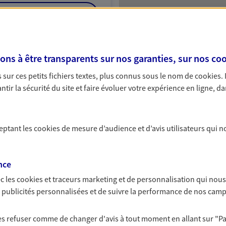
NOUS CONTACTER
ITE WEB
s à être transparents sur nos garanties, sur nos
coo
sur ces petits fichiers textes, plus connus sous le nom de
cookies
.
tir la sécurité du site et faire évoluer votre expérience en ligne, da
 exclusif AXA Prévoyance &
ceptant les
cookies
de mesure d’audience et d’avis utilisateurs qui n
ace De L Alma, 57602 Forbach
nce
c les
cookies et traceurs
marketing et de personnalisation qui nous
es publicités personnalisées et de suivre la performance de nos cam
NOUS CONTACTER
 les refuser comme de changer d'avis à tout moment en allant sur
"P
ITE WEB