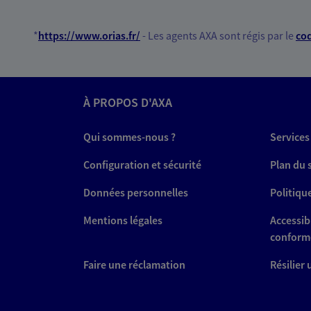
*
https://www.orias.fr/
- Les agents AXA sont régis par le
cod
À PROPOS D'AXA
Qui sommes-nous ?
Services
Configuration et sécurité
Plan du 
Données personnelles
Politiqu
Mentions légales
Accessibi
conform
Faire une réclamation
Résilier