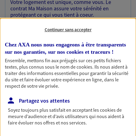
Votre logement est unique, comme vous. Le
contrat Ma Maison assure votre sérénité en
protégeant ce qui vous tient à coeur.
Découvrir l'offre Habitation
Continuer sans accepter
OBTENIR UN TARIF EN LIGNE
Chez AXA nous nous engageons à être transparents
sur nos garanties, sur nos
cookies et traceurs
!
Ensemble, mettons fin aux préjugés sur ces petits fichiers
Garantie Accidents de la Vie
textes, plus connus sous le nom de
cookies
. Ils nous aident à
Bricoleuse, féru de jardinage, pâtissier en herbe
traiter des informations essentielles pour garantir la sécurité
ou grande lectrice… personne n'est à l'abri d'un
du site et faire évoluer votre expérience en ligne, dans le
accident du quotidien. Avec Ma Protection
respect de votre vie privée.
Accident, protégez votre qualité de vie et vos
revenus.
Partagez vos attentes
Découvrir l'offre Garantie Accidents de la Vie
Soyez toujours plus satisfait en acceptant les
cookies
de
mesure d’audience et d’avis utilisateurs qui nous aident à
OBTENIR UN TARIF EN LIGNE
faire évoluer nos offres et nos services.