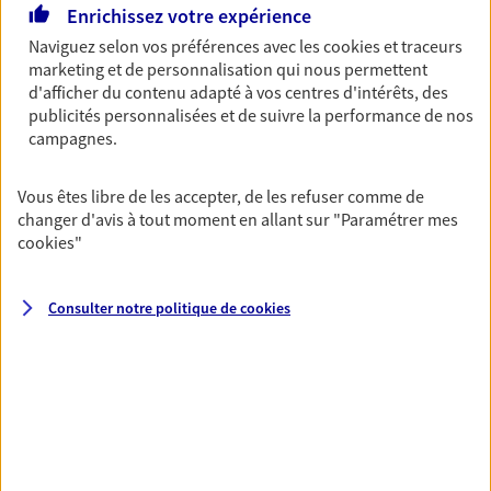
Enrichissez votre expérience
Multirisque Entreprise
Naviguez selon vos préférences avec les
cookies et traceurs
Gagnez en simplicité et en sérénité avec votre
marketing et de personnalisation qui nous permettent
assurance multirisque entreprise. Un contrat
d'afficher du contenu adapté à vos centres d'intérêts, des
unique pour protéger vos locaux, matériels pro,
publicités personnalisées et de suivre la performance de nos
équipements et stocks… sans oublier votre
campagnes.
responsabilité civile.
Découvrir l'offre Multirisque Entreprise
Vous êtes libre de les accepter, de les refuser comme de
changer d'avis à tout moment en allant sur
"Paramétrer mes
DEMANDER UN DEVIS
cookies
"
Consulter notre politique de
cookies
VOIR TOUTES NOS OFFRES
Nos expertises