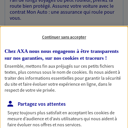
route bien protégé. Assurez votre voiture avec le
contrat Mon Auto : une assurance qui roule pour
vous.
Découvrir l'offre Auto
Continuer sans accepter
OBTENIR UN TARIF EN LIGNE
Chez AXA nous nous engageons à être transparents
sur nos garanties, sur nos
cookies et traceurs
!
Habitation
Ensemble, mettons fin aux préjugés sur ces petits fichiers
Votre logement est unique, comme vous. Le
textes, plus connus sous le nom de
cookies
. Ils nous aident à
contrat Ma Maison assure votre sérénité en
traiter des informations essentielles pour garantir la sécurité
protégeant ce qui vous tient à coeur.
du site et faire évoluer votre expérience en ligne, dans le
respect de votre vie privée.
Découvrir l'offre Habitation
Partagez vos attentes
OBTENIR UN TARIF EN LIGNE
Soyez toujours plus satisfait en acceptant les
cookies
de
mesure d’audience et d’avis utilisateurs qui nous aident à
faire évoluer nos offres et nos services.
Garantie Accidents de la Vie