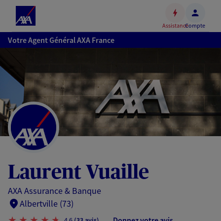
Espace
client
Assistance
Compte
Accéder
Votre Agent Général AXA France
au
contenu
principal
Accéder
au
pied
de
page
Laurent Vuaille
AXA Assurance & Banque
Albertville (73)
Donnez votre avis
4,6
(33 avis)