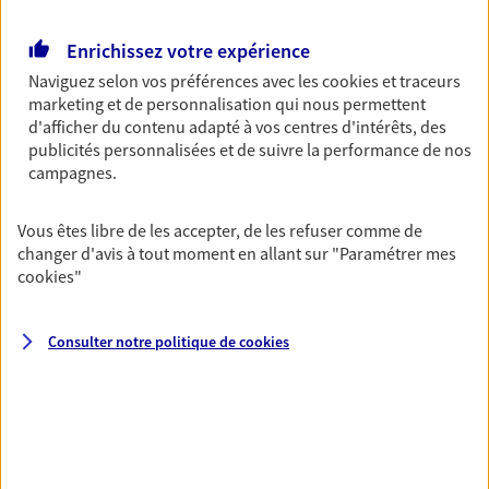
Bricoleuse, féru de jardinage, pâtissier en herbe
ou grande lectrice… personne n'est à l'abri d'un
Enrichissez votre expérience
accident du quotidien. Avec Ma Protection
Naviguez selon vos préférences avec les
cookies et traceurs
Accident, protégez votre qualité de vie et vos
marketing et de personnalisation qui nous permettent
revenus.
d'afficher du contenu adapté à vos centres d'intérêts, des
publicités personnalisées et de suivre la performance de nos
Découvrir l'offre Garantie Accidents de la Vie
campagnes.
OBTENIR UN TARIF EN LIGNE
Vous êtes libre de les accepter, de les refuser comme de
changer d'avis à tout moment en allant sur
"Paramétrer mes
cookies
"
Multirisque Entreprise
Gagnez en simplicité et en sérénité avec votre
assurance multirisque entreprise. Un contrat
Consulter notre politique de
cookies
unique pour protéger vos locaux, matériels pro,
équipements et stocks… sans oublier votre
responsabilité civile.
Découvrir l'offre Multirisque Entreprise