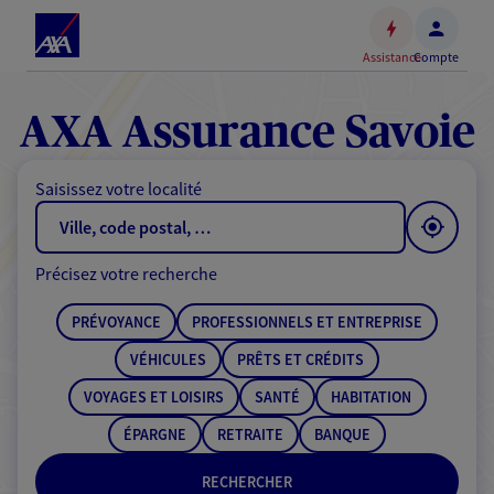
Espace
client
Assistance
Compte
Accéder
au
contenu
AXA Assurance Savoie
principal
Accéder
Saisissez votre localité
au
pied
de
Précisez votre recherche
page
PRÉVOYANCE
PROFESSIONNELS ET ENTREPRISE
VÉHICULES
PRÊTS ET CRÉDITS
VOYAGES ET LOISIRS
SANTÉ
HABITATION
ÉPARGNE
RETRAITE
BANQUE
RECHERCHER