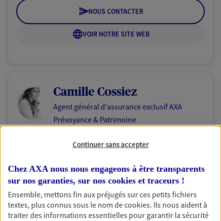
NOUS CONTACTER
VOIR NOTRE SITE WEB
Camille Cossiez
Agent général d'assurance exclusif AXA
Prévoyance & Patrimoine
L Atelier Des Quais 32 Allee Des Ateliers, 73250 St
Pierre D Albigny
Continuer sans accepter
Horaires :
Fermé
Ouvre demain à 09:00
Chez AXA nous nous engageons à être transparents
sur nos garanties, sur nos
cookies et traceurs
!
Ensemble, mettons fin aux préjugés sur ces petits fichiers
06 46 01 08 19
textes, plus connus sous le nom de
cookies
. Ils nous aident à
traiter des informations essentielles pour garantir la sécurité