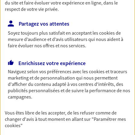
NOUS CONTACTER
du site et faire évoluer votre expérience en ligne, dans le
respect de votre vie privée.
VOIR NOTRE SITE WEB
Partagez vos attentes
N° Orias * (orias.fr) : 24007644
Soyez toujours plus satisfait en acceptant les
cookies
de
mesure d’audience et d’avis utilisateurs qui nous aident à
faire évoluer nos offres et nos services.
M Hantschootte Et Mme
Enrichissez votre expérience
Vivet
Naviguez selon vos préférences avec les
cookies et traceurs
Agents Généraux d'assurance exclusif AXA
marketing et de personnalisation qui nous permettent
France
d'afficher du contenu adapté à vos centres d'intérêts, des
Immeuble Le Nationale 6 135 Quai De L Isere, 73800
publicités personnalisées et de suivre la performance de nos
campagnes.
Montmelian
Horaires :
Fermé
Ouvre demain à 09:00
Vous êtes libre de les accepter, de les refuser comme de
changer d'avis à tout moment en allant sur
"Paramétrer mes
cookies
"
04 79 84 29 47