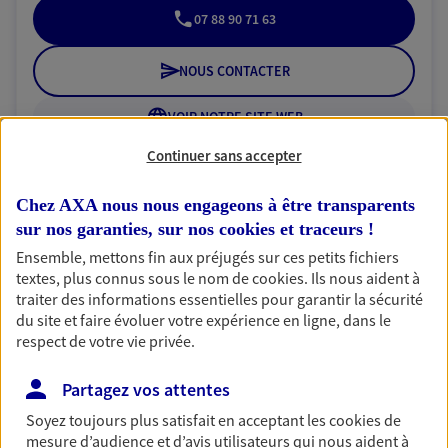
07 88 90 71 63
NOUS CONTACTER
VOIR NOTRE SITE WEB
Continuer sans accepter
Chez AXA nous nous engageons à être transparents
sur nos garanties, sur nos
cookies et traceurs
!
Angelique Deplagne
Ensemble, mettons fin aux préjugés sur ces petits fichiers
Conseiller AXA Epargne et Protection
textes, plus connus sous le nom de
cookies
. Ils nous aident à
traiter des informations essentielles pour garantir la sécurité
73190 Challes Les Eaux
du site et faire évoluer votre expérience en ligne, dans le
respect de votre vie privée.
06 61 47 89 37
Partagez vos attentes
NOUS CONTACTER
Soyez toujours plus satisfait en acceptant les
cookies
de
mesure d’audience et d’avis utilisateurs qui nous aident à