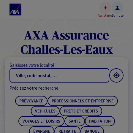
Espace
client
Assistance
Compte
Accéder
au
contenu
AXA Assurance
principal
Accéder
Challes-Les-Eaux
au
pied
Saisissez votre localité
de
page
Précisez votre recherche
PRÉVOYANCE
PROFESSIONNELS ET ENTREPRISE
VÉHICULES
PRÊTS ET CRÉDITS
VOYAGES ET LOISIRS
SANTÉ
HABITATION
ÉPARGNE
RETRAITE
BANQUE