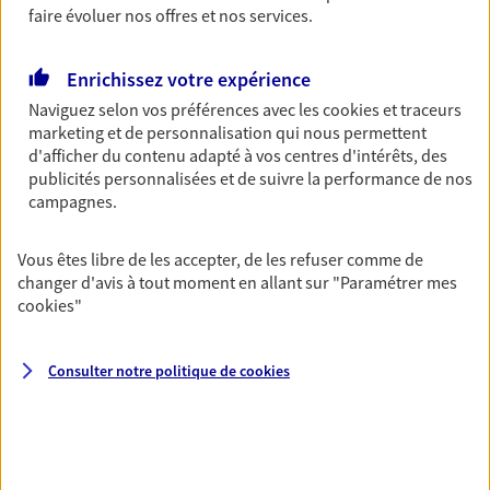
faire évoluer nos offres et nos services.
VOIR NOTRE SITE WEB
Enrichissez votre expérience
Naviguez selon vos préférences avec les
cookies et traceurs
marketing et de personnalisation qui nous permettent
d'afficher du contenu adapté à vos centres d'intérêts, des
Philippe Baronian
publicités personnalisées et de suivre la performance de nos
Conseiller AXA Epargne et Protection
campagnes.
73190 Challes Les Eaux
Vous êtes libre de les accepter, de les refuser comme de
changer d'avis à tout moment en allant sur
"Paramétrer mes
06 85 20 77 36
cookies
"
NOUS CONTACTER
Consulter notre politique de
cookies
VOIR NOTRE SITE WEB