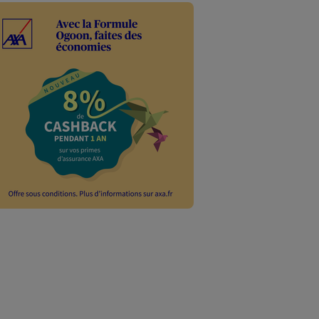
Les Mois
Avec l'offre Les Mo
êtes remboursé de 2
la limite de 300 €.
d'informations sur 
EN SAVOIR PLUS