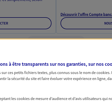
Découvrir l'offre Compte banc
CTER
NOU
VOIR TOUTES NOS OFFRES
s à être transparents sur nos garanties, sur nos
coo
sur ces petits fichiers textes, plus connus sous le nom de
cookies
.
tir la sécurité du site et faire évoluer votre expérience en ligne, da
Nos expertises
ceptant les
cookies
de mesure d’audience et d’avis utilisateurs qui n
rofessionnels et les
Vous accomp