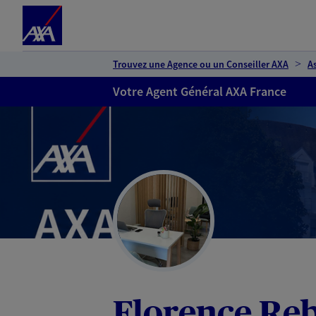
Espace client
Accéder au contenu principal
Accéder au pied de page
Trouvez une Agence ou un Conseiller AXA
A
Votre Agent Général AXA France
Florence Re