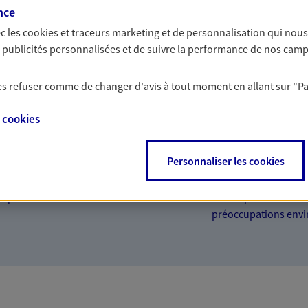
nce
de vie
c les
cookies et traceurs
marketing et de personnalisation qui nous
des indépendants. Nous
Avec une qualité de 
es publicités personnalisées et de suivre la performance de nos cam
tions cohérentes pour protéger
accompagnons sur to
teurs... mais aussi vous-même et
particuliers : auto,
 les refuser comme de changer d'avis à tout moment en allant sur
"P
vie son offre.
bancaire pour votre
Proposer des
e
cookies
e épargne
citoyenne
Personnaliser les cookies
tituer un pécule, envisager
Epargne responsable,
garder un œil sur vos dépenses :
mots, nos engagemen
 quotidien.
offres qui donnent du
préoccupations envi