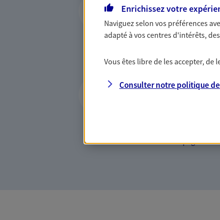
Enrichissez votre expérie
entreprises
Naviguez selon vos préférences ave
Comme vous, nous sommes 
adapté à vos centres d'intérêts, d
bâtissons ensemble des solu
votre activité, vos collabora
Vous êtes libre de les accepter, de
votre famille.
Ouvrir un compte 
Consulter notre politique d
quotidien et votr
Encaisser votre salaire, cons
l’avenir ou tout simplement 
nous vous accompagnons au