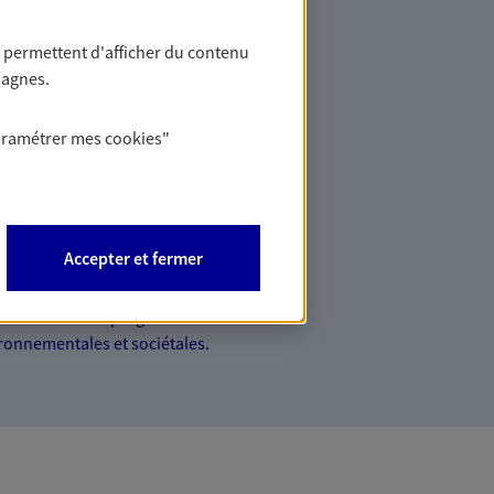
 permettent d'afficher du contenu
conseil reconnue, nous vous
pagnes.
us vos besoins d'assurance
 habitation, santé… À chaque moment de
aramétrer mes
cookies
"
 solutions d'épargne
Accepter et fermer
 solidaire, citoyenne… au-delà des
ts sont concrets. Nous proposons des
 sens à votre épargne et reflètent vos
ronnementales et sociétales.