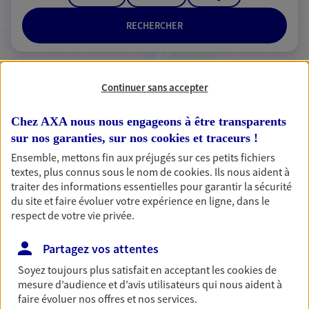
RECHERCHER
Continuer sans accepter
2 résultats correspondent à votre
recherche
Chez AXA nous nous engageons à être transparents
Passer les
sur nos garanties, sur nos
cookies et traceurs
!
résultats
Ensemble, mettons fin aux préjugés sur ces petits fichiers
textes, plus connus sous le nom de
Liste
cookies
. Ils nous aident à
Carte
traiter des informations essentielles pour garantir la sécurité
du site et faire évoluer votre expérience en ligne, dans le
respect de votre vie privée.
Christelle Bolliet
Partagez vos attentes
Agent Général d'assurance exclusif AXA
France
Soyez toujours plus satisfait en acceptant les
cookies
de
mesure d’audience et d’avis utilisateurs qui nous aident à
63 Rue Du Greyffie De Bellecombe, 73600 Moutiers
faire évoluer nos offres et nos services.
Tarentaise