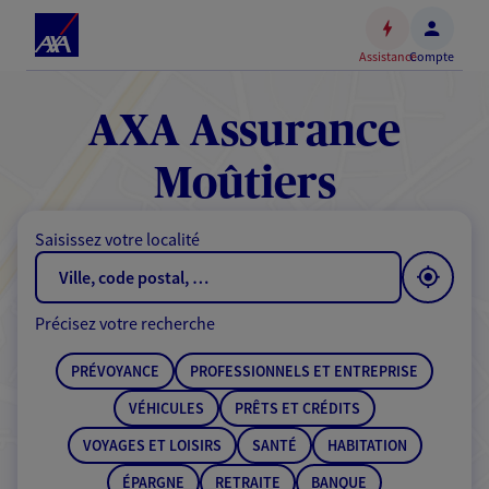
Espace
client
Assistance
Compte
Accéder
au
contenu
AXA Assurance
principal
Accéder
Moûtiers
au
pied
Saisissez votre localité
de
page
Précisez votre recherche
PRÉVOYANCE
PROFESSIONNELS ET ENTREPRISE
VÉHICULES
PRÊTS ET CRÉDITS
VOYAGES ET LOISIRS
SANTÉ
HABITATION
ÉPARGNE
RETRAITE
BANQUE