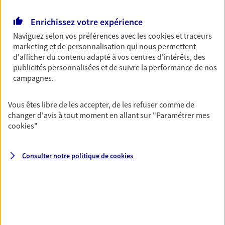
Agence accessible
Horaires :
Fermé
Enrichissez votre expérience
Ouvre demain à 08:30
Naviguez selon vos préférences avec les
cookies et traceurs
marketing et de personnalisation qui nous permettent
d'afficher du contenu adapté à vos centres d'intérêts, des
04 79 22 90 34
publicités personnalisées et de suivre la performance de nos
campagnes.
NOUS CONTACTER
Vous êtes libre de les accepter, de les refuser comme de
PRENDRE RENDEZ-VOUS
changer d'avis à tout moment en allant sur
"Paramétrer mes
cookies
"
VOIR NOTRE SITE WEB
N° Orias * (orias.fr) : 23007756
Consulter notre politique de
cookies
Eirl Grand Olivier
Agent Général d'assurance exclusif AXA