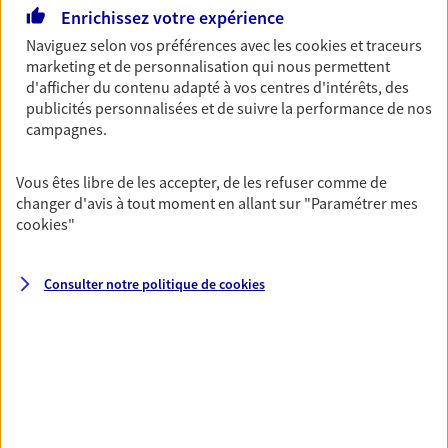
Découvrir l'offre Garantie Accidents de la Vie
Enrichissez votre expérience
OBTENIR UN TARIF EN LIGNE
Naviguez selon vos préférences avec les
cookies et traceurs
marketing et de personnalisation qui nous permettent
d'afficher du contenu adapté à vos centres d'intérêts, des
publicités personnalisées et de suivre la performance de nos
Multirisque Entreprise
campagnes.
Gagnez en simplicité et en sérénité avec votre
assurance multirisque entreprise. Un contrat
Vous êtes libre de les accepter, de les refuser comme de
unique pour protéger vos locaux, matériels pro,
changer d'avis à tout moment en allant sur
"Paramétrer mes
équipements et stocks… sans oublier votre
cookies
"
responsabilité civile.
Découvrir l'offre Multirisque Entreprise
Consulter notre politique de
cookies
DEMANDER UN DEVIS
VOIR TOUTES NOS OFFRES