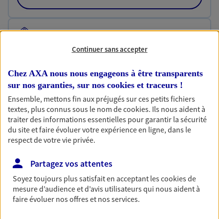
Habitation
Votre logement est unique, comme vous. Le
Continuer sans accepter
contrat Ma Maison assure votre sérénité en
protégeant ce qui vous tient à coeur.
Chez AXA nous nous engageons à être transparents
sur nos garanties, sur nos
cookies et traceurs
!
Découvrir l'offre Habitation
Ensemble, mettons fin aux préjugés sur ces petits fichiers
OBTENIR UN TARIF EN LIGNE
textes, plus connus sous le nom de
cookies
. Ils nous aident à
traiter des informations essentielles pour garantir la sécurité
du site et faire évoluer votre expérience en ligne, dans le
respect de votre vie privée.
Garantie Accidents de la Vie
Bricoleuse, féru de jardinage, pâtissier en herbe
Partagez vos attentes
ou grande lectrice… personne n'est à l'abri d'un
Soyez toujours plus satisfait en acceptant les
cookies
de
accident du quotidien. Avec Ma Protection
mesure d’audience et d’avis utilisateurs qui nous aident à
Accident, protégez votre qualité de vie et vos
faire évoluer nos offres et nos services.
revenus.