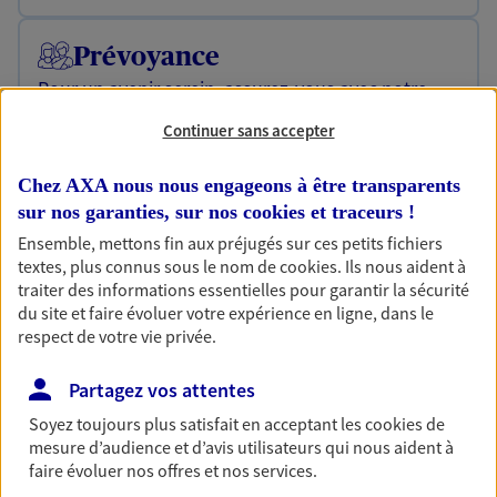
Prévoyance
Pour un avenir serein, assurez-vous avec notre
contrat prévoyance. Préservez vos proches en cas
Continuer sans accepter
d'accident ou de maladie en optant pour les
garanties incapacité temporaire totale de travail,
invalidité ou de décès.
Chez AXA nous nous engageons à être transparents
sur nos garanties, sur nos
cookies et traceurs
!
Découvrir l'offre Prévoyance
Ensemble, mettons fin aux préjugés sur ces petits fichiers
textes, plus connus sous le nom de
cookies
. Ils nous aident à
NOUS CONTACTER
traiter des informations essentielles pour garantir la sécurité
du site et faire évoluer votre expérience en ligne, dans le
respect de votre vie privée.
Assurance vie
Réalisez vos projets grâce à votre Assurance vie :
Partagez vos attentes
achat immobilier, études des enfants ou voyage
Soyez toujours plus satisfait en acceptant les
cookies
de
autour du monde… Épargnez à votre rythme et
mesure d’audience et d’avis utilisateurs qui nous aident à
simplement, selon votre profil.
faire évoluer nos offres et nos services.