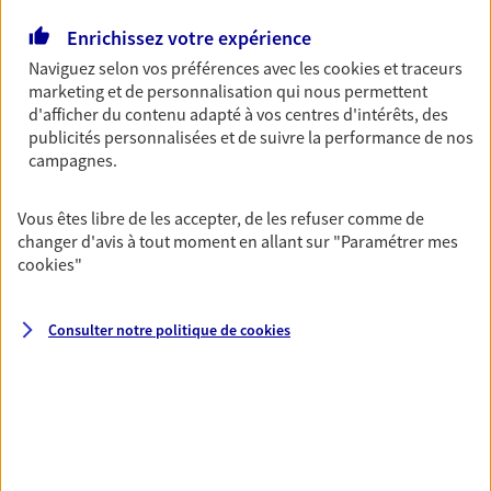
Découvrir l'offre Assurance vie
Enrichissez votre expérience
NOUS CONTACTER
Naviguez selon vos préférences avec les
cookies et traceurs
marketing et de personnalisation qui nous permettent
d'afficher du contenu adapté à vos centres d'intérêts, des
Retraite
publicités personnalisées et de suivre la performance de nos
Préparez sereinement ce nouveau chapitre de
campagnes.
votre vie avec les conseils d'un expert. Découvrez
notre nouvelle solution PER (Plan Epargne
Vous êtes libre de les accepter, de les refuser comme de
Retraite) spécialement conçue pour la retraite.
changer d'avis à tout moment en allant sur
"Paramétrer mes
cookies
"
Découvrir l'offre Retraite
NOUS CONTACTER
Consulter notre politique de
cookies
VOIR TOUTES NOS OFFRES