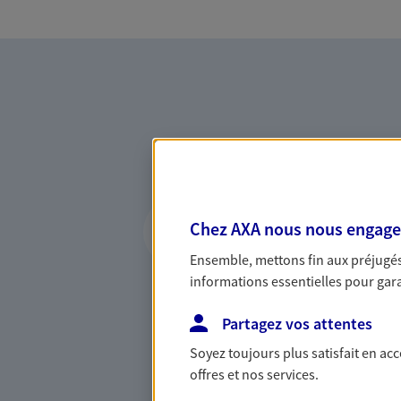
Vous accompagner 
Chez AXA nous nous engageon
confiance
Ensemble, mettons fin aux préjugés 
Vous accompagner dans vos p
informations essentielles pour garan
votre vie, c'est ainsi que no
la confiance et la proximité.
Partagez vos attentes
connaître que nous proposon
Soyez toujours plus satisfait en ac
offres et nos services.