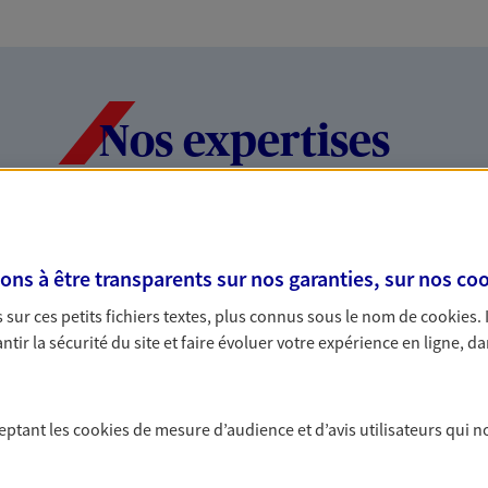
Nos expertises
dans la durée et la
Accompagner l
s à être transparents sur nos garanties, sur nos
coo
entreprises
sur ces petits fichiers textes, plus connus sous le nom de
cookies
.
rojets de vie tout au long de
Comme vous, nous s
tir la sécurité du site et faire évoluer votre expérience en ligne, da
us concevons notre métier : dans
bâtissons ensemble 
 C'est en apprenant à vous
votre activité, vos c
s de meilleures solutions.
votre famille.
ceptant les
cookies
de mesure d’audience et d’avis utilisateurs qui n