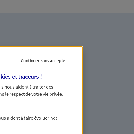
Continuer sans accepter
es professionnels et les
kies et traceurs
!
 Ils nous aident à traiter des
ommes des indépendants. Nous
ns le respect de votre vie privée.
des solutions cohérentes pour protéger
ollaborateurs... mais aussi vous-même et
ous aident à faire évoluer nos