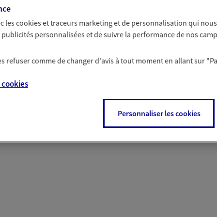
nce
c les
cookies et traceurs
marketing et de personnalisation qui nous
es publicités personnalisées et de suivre la performance de nos cam
 nos offres Assurance &
 les refuser comme de changer d'avis à tout moment en allant sur
"P
e
cookies
PARTICULIERS
PRO & ENTREPRISES
Personnaliser les cookies