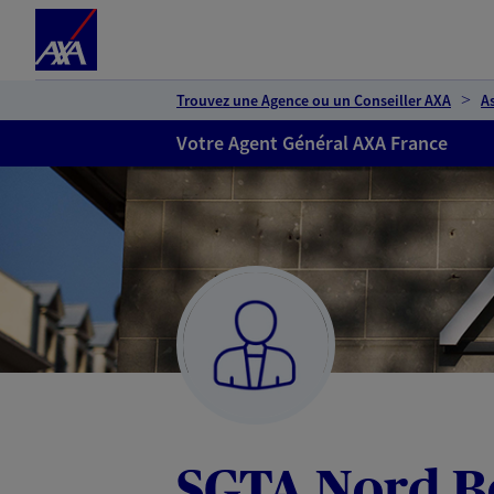
Espace client
Accéder au contenu principal
Accéder au pied de page
Trouvez une Agence ou un Conseiller AXA
A
Votre Agent Général AXA France
SGTA Nord B