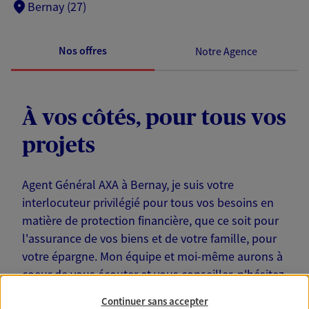
Bernay (27)
Nos offres
Notre Agence
À vos côtés, pour tous vos
projets
Agent Général AXA à Bernay, je suis votre
interlocuteur privilégié pour tous vos besoins en
matière de protection financière, que ce soit pour
l'assurance de vos biens et de votre famille, pour
votre épargne. Mon équipe et moi-même aurons à
coeur de vous écouter et vous conseiller, n'hésitez
pas à demander un rendez-vous (en agence, ou à
Continuer sans accepter