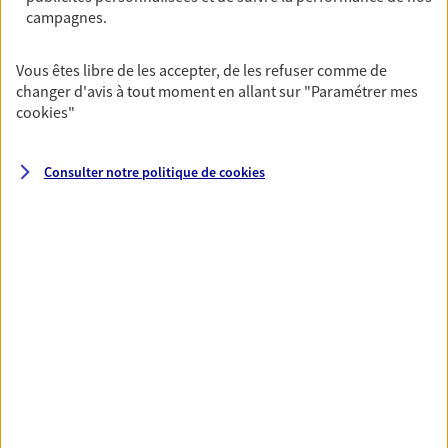
campagnes.
Santé
Couvrez vos dépenses de santé ainsi que celles de
Vous êtes libre de les accepter, de les refuser comme de
votre famille avec la complémentaire santé qui
changer d'avis à tout moment en allant sur
"Paramétrer mes
vous ressemble.
cookies
"
Découvrir l'offre Santé
Consulter notre politique de
cookies
NOUS CONTACTER
Assurance vie
Réalisez vos projets grâce à votre Assurance vie :
achat immobilier, études des enfants ou voyage
autour du monde… Épargnez à votre rythme et
simplement, selon votre profil.
Découvrir l'offre Assurance vie
NOUS CONTACTER