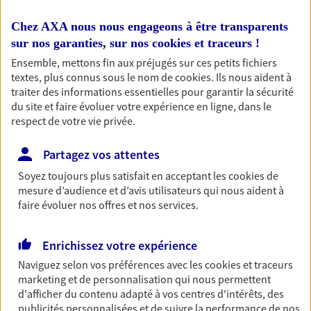
votre domicile) via notre formulaire de contact, ou
par téléphone.
Chez AXA nous nous engageons à être transparents
sur nos garanties, sur nos
cookies et traceurs
!
Ensemble, mettons fin aux préjugés sur ces petits fichiers
textes, plus connus sous le nom de
cookies
. Ils nous aident à
traiter des informations essentielles pour garantir la sécurité
Nos offres phares
du site et faire évoluer votre expérience en ligne, dans le
respect de votre vie privée.
Partagez vos attentes
Auto
Soyez toujours plus satisfait en acceptant les
cookies
de
Fan de longs voyages ou petit rouleur, prenez la
mesure d’audience et d’avis utilisateurs qui nous aident à
route bien protégé. Assurez votre voiture avec le
faire évoluer nos offres et nos services.
contrat Mon Auto : une assurance qui roule pour
vous.
Enrichissez votre expérience
Découvrir l'offre Auto
Naviguez selon vos préférences avec les
cookies et traceurs
marketing et de personnalisation qui nous permettent
OBTENIR UN TARIF EN LIGNE
d'afficher du contenu adapté à vos centres d'intérêts, des
publicités personnalisées et de suivre la performance de nos