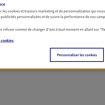
nce
c les
cookies et traceurs
marketing et de personnalisation qui nous
es publicités personnalisées et de suivre la performance de nos cam
 nos offres Assurance &
 les refuser comme de changer d'avis à tout moment en allant sur
"P
e
cookies
PARTICULIERS
PRO & ENTREPRISES
Personnaliser les cookies