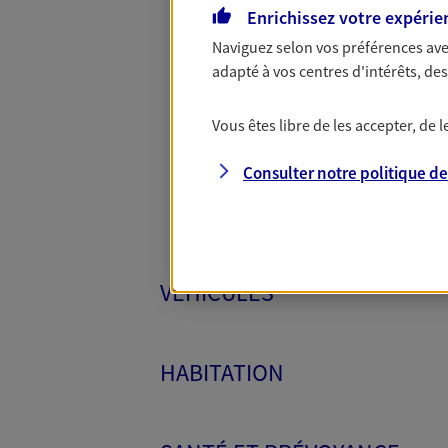
Enrichissez votre expérie
Naviguez selon vos préférences ave
adapté à vos centres d'intérêts, d
Toutes
Vous êtes libre de les accepter, de
Consulter notre politique d
VÉHICULES
HABITATION