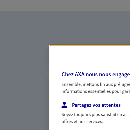
Vous accompagner 
Chez AXA nous nous engageon
confiance
Ensemble, mettons fin aux préjugés 
Vous accompagner dans vos p
informations essentielles pour garan
votre vie, c'est ainsi que no
la confiance et la proximité.
Partagez vos attentes
connaître que nous proposon
Soyez toujours plus satisfait en ac
offres et nos services.