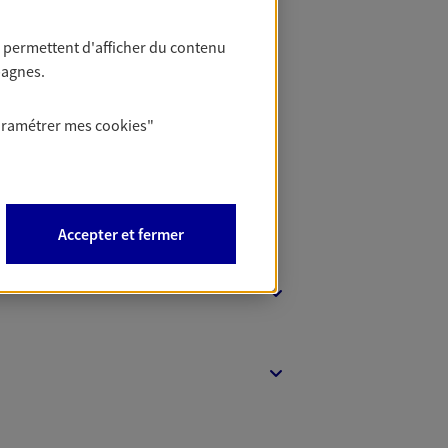
 permettent d'afficher du contenu
pagnes.
 Banque
aramétrer mes
cookies
"
Accepter et fermer