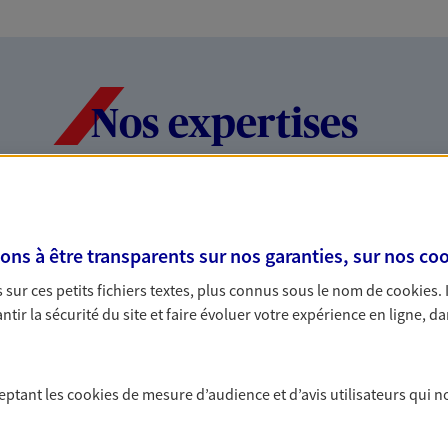
Nos expertises
dans la durée et la
Accompagner l
s à être transparents sur nos garanties, sur nos
coo
entreprises
sur ces petits fichiers textes, plus connus sous le nom de
cookies
.
rojets de vie tout au long de
Comme vous, nous s
tir la sécurité du site et faire évoluer votre expérience en ligne, da
us concevons notre métier : dans
bâtissons ensemble 
 C'est en apprenant à vous
votre activité, vos c
s de meilleures solutions.
votre famille.
ceptant les
cookies
de mesure d’audience et d’avis utilisateurs qui n