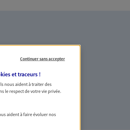
Continuer sans accepter
es professionnels et les
kies et traceurs
!
 Ils nous aident à traiter des
ommes des indépendants. Nous
ns le respect de votre vie privée.
des solutions cohérentes pour protéger
ollaborateurs... mais aussi vous-même et
ous aident à faire évoluer nos