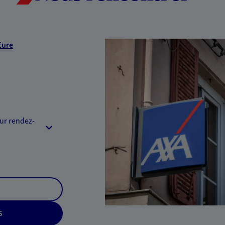
Eure
sur rendez-
S