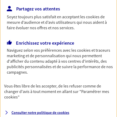
NOUS CONTACTER
Partagez vos attentes
Soyez toujours plus satisfait en acceptant les
cookies
de
mesure d’audience et d’avis utilisateurs qui nous aident à
Responsabilité civile
faire évoluer nos offres et nos services.
Entreprise
Nos contrats responsabilité civile entreprise vous
Enrichissez votre expérience
protègent si votre responsabilité civile et/ou celle
de votre entreprise est engagée : litige avec un
Naviguez selon vos préférences avec les
cookies et traceurs
salarié, accident affectant un tiers…
marketing et de personnalisation qui nous permettent
d'afficher du contenu adapté à vos centres d'intérêts, des
Découvrir l'offre Responsabilité Civile Entreprise
publicités personnalisées et de suivre la performance de nos
campagnes.
DEMANDER UN DEVIS
Vous êtes libre de les accepter, de les refuser comme de
changer d'avis à tout moment en allant sur
"Paramétrer mes
cookies
"
VOIR TOUTES NOS OFFRES
Consulter notre politique de
cookies