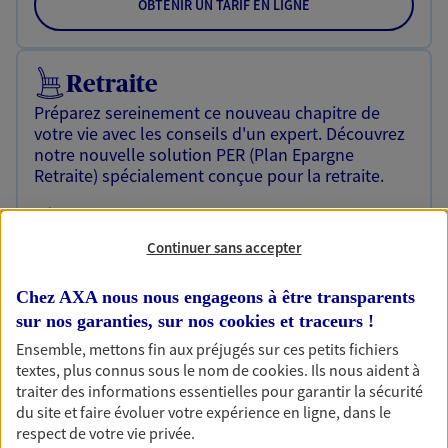
OBTENIR UN TARIF EN LIGNE
Retraite
Préparez sereinement ce nouveau chapitre de
votre vie avec les conseils d'un expert. Découvrez
notre nouvelle solution PER (Plan Epargne
Retraite) spécialement conçue pour la retraite.
Découvrir l'offre Retraite
Continuer sans accepter
NOUS CONTACTER
Chez AXA nous nous engageons à être transparents
sur nos garanties, sur nos
cookies et traceurs
!
Assurance prêt immobilier
Ensemble, mettons fin aux préjugés sur ces petits fichiers
Un projet immobilier ? Un emprunt en cours ? De
textes, plus connus sous le nom de
cookies
. Ils nous aident à
belles économies possibles sur votre budget
traiter des informations essentielles pour garantir la sécurité
immobilier en confiant votre assurance de prêt à
du site et faire évoluer votre expérience en ligne, dans le
AXA !
respect de votre vie privée.