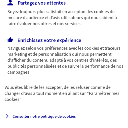
Partagez vos attentes
Découvrir l'offre Garantie Accidents de la Vie
Soyez toujours plus satisfait en acceptant les
cookies
de
OBTENIR UN TARIF EN LIGNE
mesure d’audience et d’avis utilisateurs qui nous aident à
faire évoluer nos offres et nos services.
Multirisque Entreprise
Enrichissez votre expérience
Gagnez en simplicité et en sérénité avec votre
Naviguez selon vos préférences avec les
cookies et traceurs
assurance multirisque entreprise. Un contrat
marketing et de personnalisation qui nous permettent
unique pour protéger vos locaux, matériels pro,
d'afficher du contenu adapté à vos centres d'intérêts, des
équipements et stocks… sans oublier votre
publicités personnalisées et de suivre la performance de nos
responsabilité civile.
campagnes.
Découvrir l'offre Multirisque Entreprise
Vous êtes libre de les accepter, de les refuser comme de
DEMANDER UN DEVIS
changer d'avis à tout moment en allant sur
"Paramétrer mes
cookies
"
VOIR TOUTES NOS OFFRES
Consulter notre politique de
cookies