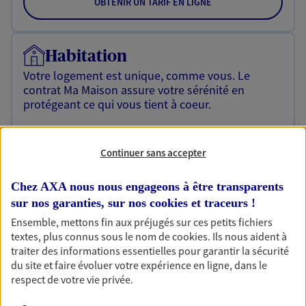
OBTENIR UN TARIF EN LIGNE
Habitation
Votre logement est unique, comme vous. Le
contrat Ma Maison assure votre sérénité en
protégeant ce qui vous tient à coeur.
Découvrir l'offre Habitation
Continuer sans accepter
OBTENIR UN TARIF EN LIGNE
Chez AXA nous nous engageons à être transparents
sur nos garanties, sur nos
cookies et traceurs
!
Garantie Accidents de la Vie
Ensemble, mettons fin aux préjugés sur ces petits fichiers
Bricoleuse, féru de jardinage, pâtissier en herbe
textes, plus connus sous le nom de
cookies
. Ils nous aident à
ou grande lectrice… personne n'est à l'abri d'un
traiter des informations essentielles pour garantir la sécurité
accident du quotidien. Avec Ma Protection
du site et faire évoluer votre expérience en ligne, dans le
Accident, protégez votre qualité de vie et vos
respect de votre vie privée.
revenus.