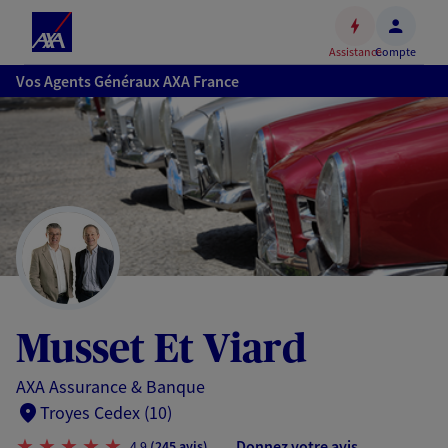
Espace
client
Assistance
Compte
Accéder
Vos Agents Généraux AXA France
au
contenu
principal
Accéder
au
pied
de
page
Musset Et Viard
AXA Assurance & Banque
Troyes Cedex (10)
Donnez votre avis
4,9
(245 avis)