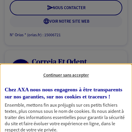
NOUS CONTACTER
VOIR NOTRE SITE WEB
N° Orias * (orias.fr) : 15006721
Correia Et Odent
Agents Généraux d'assurance exclusif AXA
Continuer sans accepter
France
14 Place Jean De Mauroy Bp 178, 10005 Troyes Cedex
Chez AXA nous nous engageons à être transparents
Horaires :
Fermé
sur nos garanties, sur nos
cookies et traceurs
!
Ouvre demain à 09:00
Ensemble, mettons fin aux préjugés sur ces petits fichiers
textes, plus connus sous le nom de
cookies
. Ils nous aident à
03 25 73 34 71
traiter des informations essentielles pour garantir la sécurité
du site et faire évoluer votre expérience en ligne, dans le
respect de votre vie privée.