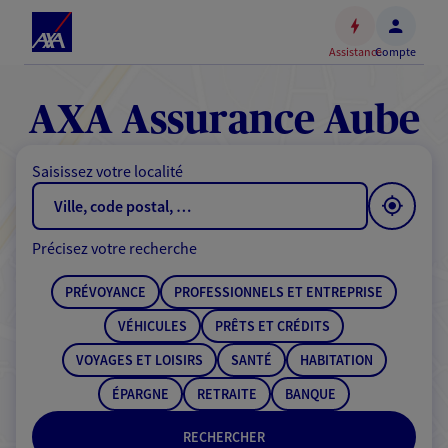
Espace
client
Assistance
Compte
Accéder
au
contenu
AXA Assurance Aube
principal
Accéder
Saisissez votre localité
au
pied
de
Précisez votre recherche
page
PRÉVOYANCE
PROFESSIONNELS ET ENTREPRISE
VÉHICULES
PRÊTS ET CRÉDITS
VOYAGES ET LOISIRS
SANTÉ
HABITATION
ÉPARGNE
RETRAITE
BANQUE
RECHERCHER