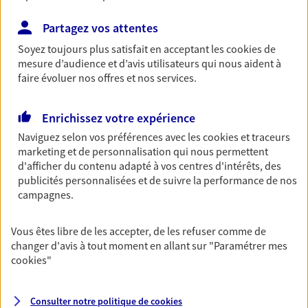
NOUS CONTACTER
Partagez vos attentes
PRENDRE RENDEZ-VOUS
Soyez toujours plus satisfait en acceptant les
cookies
de
VOIR NOTRE SITE WEB
mesure d’audience et d’avis utilisateurs qui nous aident à
faire évoluer nos offres et nos services.
N° Orias * (orias.fr) : EI ODENT JEAN FRANCOIS (07013066); EI
CORREIA JEAN CARLOS (07013569)
Enrichissez votre expérience
Naviguez selon vos préférences avec les
cookies et traceurs
marketing et de personnalisation qui nous permettent
d'afficher du contenu adapté à vos centres d'intérêts, des
Yannick Bergeret
publicités personnalisées et de suivre la performance de nos
campagnes.
Conseiller AXA Epargne et Protection
10000 Troyes
Vous êtes libre de les accepter, de les refuser comme de
changer d'avis à tout moment en allant sur
"Paramétrer mes
cookies
"
06 24 89 23 33
NOUS CONTACTER
Consulter notre politique de
cookies