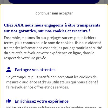
Continuer sans accepter
2 résultats correspondent à votre
Chez AXA nous nous engageons à être transparents
recherche
sur nos garanties, sur nos
cookies et traceurs
!
Passer les
résultats
Ensemble, mettons fin aux préjugés sur ces petits fichiers
textes, plus connus sous le nom de
cookies
. Ils nous aident à
traiter des informations essentielles pour garantir la sécurité
Liste
Carte
du site et faire évoluer votre expérience en ligne, dans le
respect de votre vie privée.
Partagez vos attentes
Laurent Devanlay
Soyez toujours plus satisfait en acceptant les
cookies
de
Conseiller AXA Epargne et Protection
mesure d’audience et d’avis utilisateurs qui nous aident à
faire évoluer nos offres et nos services.
10390 Clerey
Enrichissez votre expérience
03 25 42 59 39
Naviguez selon vos préférences avec les
cookies et traceurs