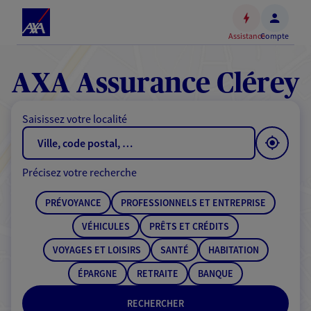
Espace
client
Assistance
Compte
Accéder
au
contenu
AXA Assurance Clérey
principal
Accéder
Saisissez votre localité
au
pied
de
Précisez votre recherche
page
PRÉVOYANCE
PROFESSIONNELS ET ENTREPRISE
VÉHICULES
PRÊTS ET CRÉDITS
VOYAGES ET LOISIRS
SANTÉ
HABITATION
ÉPARGNE
RETRAITE
BANQUE
RECHERCHER