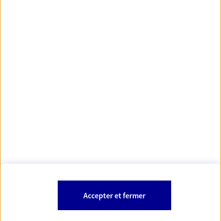
https://www.orias.fr/
code des
*
- Les agents AXA sont régis par le
assurances
À PROPOS D'AXA
NOS AUTRES PRODUITS
SITES AXA
Accepter et fermer