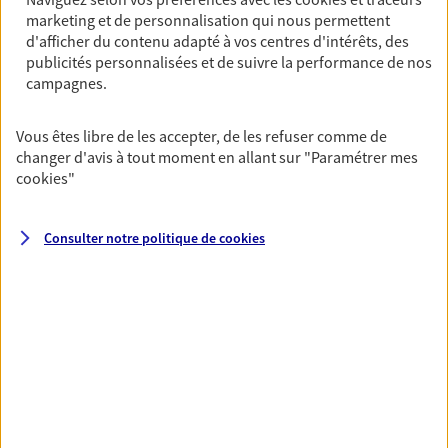
marketing et de personnalisation qui nous permettent
NOUS CONTACTER
d'afficher du contenu adapté à vos centres d'intérêts, des
publicités personnalisées et de suivre la performance de nos
VOIR NOTRE SITE WEB
campagnes.
Vous êtes libre de les accepter, de les refuser comme de
changer d'avis à tout moment en allant sur
"Paramétrer mes
cookies
"
Cecilia Van Den Heede
Conseiller AXA Epargne et Protection
Consulter notre politique de
cookies
10390 Clerey
NOUS CONTACTER
VOIR NOTRE SITE WEB