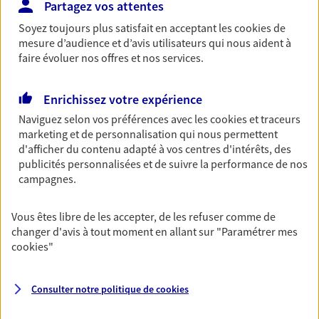
Partagez vos attentes
Découvrir les offres Épargne
Soyez toujours plus satisfait en acceptant les
cookies
de
mesure d’audience et d’avis utilisateurs qui nous aident à
faire évoluer nos offres et nos services.
Retraite
Préparez sereinement ce nouveau chapitre de
Enrichissez votre expérience
votre vie avec les conseils d'un expert. Découvrez
notre solution PER (Plan Epargne Retraite)
Naviguez selon vos préférences avec les
cookies et traceurs
spécialement conçue pour la retraite.
marketing et de personnalisation qui nous permettent
d'afficher du contenu adapté à vos centres d'intérêts, des
Découvrir l'offre Retraite
publicités personnalisées et de suivre la performance de nos
campagnes.
Prévoyance
Vous êtes libre de les accepter, de les refuser comme de
Pour un avenir serein, assurez-vous avec notre
changer d'avis à tout moment en allant sur
"Paramétrer mes
contrat prévoyance. Préservez vos proches en cas
cookies
"
d'accident ou de maladie en optant pour les
garanties incapacité temporaire totale de travail,
invalidité ou de décès.
Consulter notre politique de
cookies
Découvrir l'offre Prévoyance