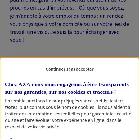
proches en cas d’imprévus… Où que vous soyez,
je m’adapte à votre emploi du temps : un rendez-
vous physique à votre domicile ou sur votre lieu de
travail, une visio. Je suis là pour échanger avec
vous !
Continuer sans accepter
Nos offres phares
Chez AXA nous nous engageons à être transparents
sur nos garanties, sur nos
cookies et traceurs
!
Ensemble, mettons fin aux préjugés sur ces petits fichiers
Épargne
textes, plus connus sous le nom de
cookies
. Ils nous aident à
traiter des informations essentielles pour garantir la sécurité
Réalisez vos projets grâce à votre épargne : achat
du site et faire évoluer votre expérience en ligne, dans le
immobilier, études des enfants ou voyage autour
respect de votre vie privée.
du monde… Épargnez à votre rythme et
simplement, selon votre profil.