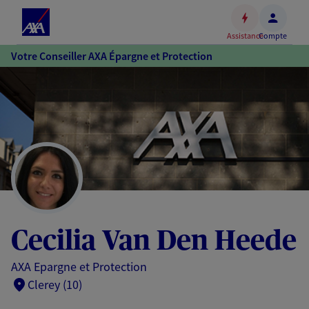
Espace
client
Assistance
Compte
Accéder
Votre Conseiller AXA Épargne et Protection
au
contenu
principal
Accéder
au
pied
de
page
Cecilia Van Den Heede
AXA Epargne et Protection
Clerey (10)