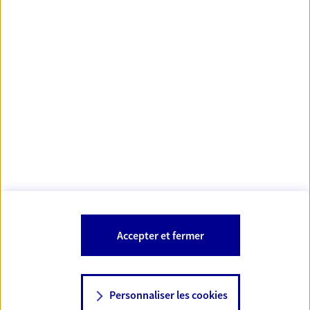
Votre Conseiller Épargne et Protection AXA CECILIA
PERNET
10390 Clerey
Votre conseiller est un salarié d'AXA France Vie et d'AXA France IARD.
Les mentions légales de cette/ces entreprises d'assurance sont
Mentions légales
disponibles dans la rubrique «
» du site.
À PROPOS D'AXA
Accepter et fermer
SITES AXA
Personnaliser les cookies
NOUS CONTACTER