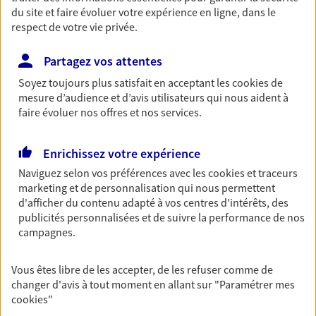
protégeant ce qui vous tient à coeur.
du site et faire évoluer votre expérience en ligne, dans le
respect de votre vie privée.
Découvrir l'offre Habitation
OBTENIR UN TARIF EN LIGNE
Partagez vos attentes
Soyez toujours plus satisfait en acceptant les
cookies
de
mesure d’audience et d’avis utilisateurs qui nous aident à
Garantie Accidents de la Vie
faire évoluer nos offres et nos services.
Bricoleuse, féru de jardinage, pâtissier en herbe
ou grande lectrice… personne n'est à l'abri d'un
Enrichissez votre expérience
accident du quotidien. Avec Ma Protection
Naviguez selon vos préférences avec les
cookies et traceurs
Accident, protégez votre qualité de vie et vos
marketing et de personnalisation qui nous permettent
revenus.
d'afficher du contenu adapté à vos centres d'intérêts, des
Découvrir l'offre Garantie Accidents de la Vie
publicités personnalisées et de suivre la performance de nos
campagnes.
OBTENIR UN TARIF EN LIGNE
Vous êtes libre de les accepter, de les refuser comme de
changer d'avis à tout moment en allant sur
"Paramétrer mes
Multirisque Entreprise
cookies
"