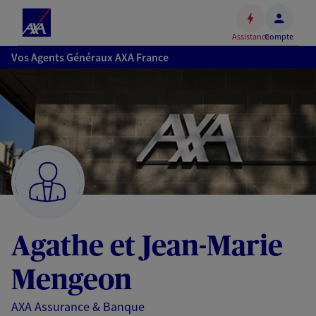
Espace
client
Assistance
Compte
Accéder
Vos Agents Généraux AXA France
au
contenu
principal
Accéder
au
pied
de
page
Agathe et Jean-Marie
Mengeon
AXA Assurance & Banque