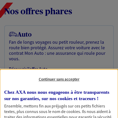
Nos offres phares
Auto
Fan de longs voyages ou petit rouleur, prenez la
route bien protégé. Assurez votre voiture avec le
contrat Mon Auto : une assurance qui roule pour
vous.
Découvrir l'offre Auto
OBTENIR UN TARIF EN LIGNE
Continuer sans accepter
Chez AXA nous nous engageons à être transparents
sur nos garanties, sur nos
cookies et traceurs
!
Habitation
Ensemble, mettons fin aux préjugés sur ces petits fichiers
Votre logement est unique, comme vous. Le
textes, plus connus sous le nom de
cookies
. Ils nous aident à
contrat Ma Maison assure votre sérénité en
traiter des informations essentielles pour garantir la sécurité