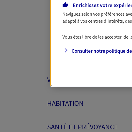
Enrichissez votre expérie
Naviguez selon vos préférences ave
Toutes
adapté à vos centres d'intérêts, d
Vous êtes libre de les accepter, de
Consulter notre politique d
VÉHICULES
HABITATION
SANTÉ ET PRÉVOYANCE