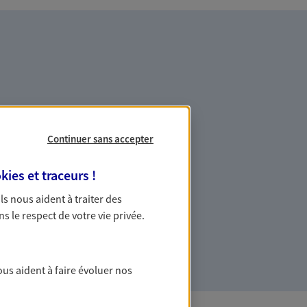
es professionnels et les
Continuer sans accepter
kies et traceurs
!
ommes des indépendants. Nous
 Ils nous aident à traiter des
des solutions cohérentes pour protéger
ns le respect de votre vie privée.
ollaborateurs... mais aussi vous-même et
ous aident à faire évoluer nos