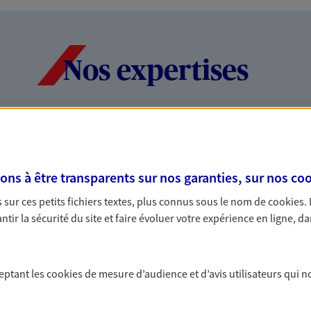
Nos expertises
dans la durée et la
Accompagner l
entreprises
s à être transparents sur nos garanties, sur nos
coo
rojets de vie tout au long de
Comme vous, nous s
sur ces petits fichiers textes, plus connus sous le nom de
cookies
.
us concevons notre métier : dans
bâtissons ensemble 
tir la sécurité du site et faire évoluer votre expérience en ligne, da
 C'est en apprenant à vous
votre activité, vos c
s de meilleures solutions.
votre famille.
ceptant les
cookies
de mesure d’audience et d’avis utilisateurs qui n