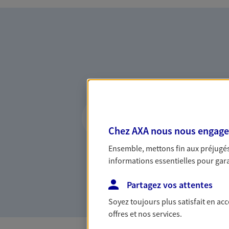
Vous accompagner 
confiance
Chez AXA nous nous engageon
Vous accompagner dans vos p
Ensemble, mettons fin aux préjugés 
votre vie, c'est ainsi que no
informations essentielles pour garan
la confiance et la proximité.
connaître que nous proposon
Partagez vos attentes
Soyez toujours plus satisfait en ac
offres et nos services.