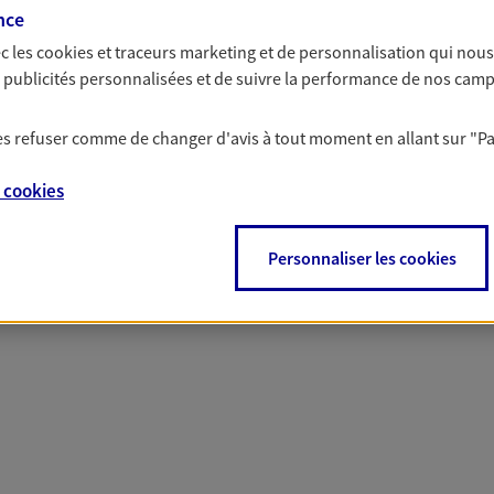
nce
c les
cookies et traceurs
marketing et de personnalisation qui nous
 nos offres Assurance &
es publicités personnalisées et de suivre la performance de nos cam
 les refuser comme de changer d'avis à tout moment en allant sur
"P
e
cookies
PARTICULIERS
PRO & ENTREPRISES
Personnaliser les cookies