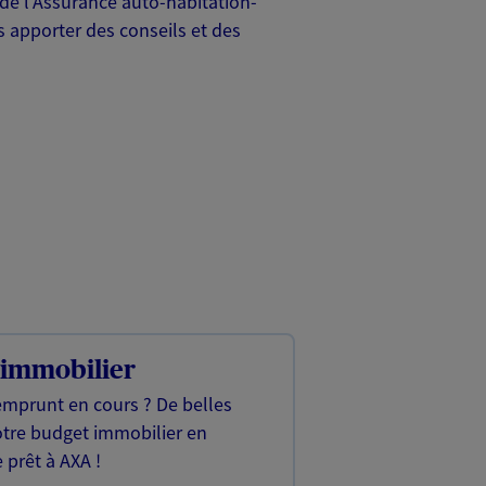
 de l'Assurance auto-habitation-
 apporter des conseils et des
 immobilier
emprunt en cours ? De belles
otre budget immobilier en
 prêt à AXA !