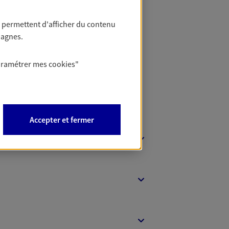
 permettent d'afficher du contenu
 Banque
pagnes.
aramétrer mes
cookies
"
Accepter et fermer