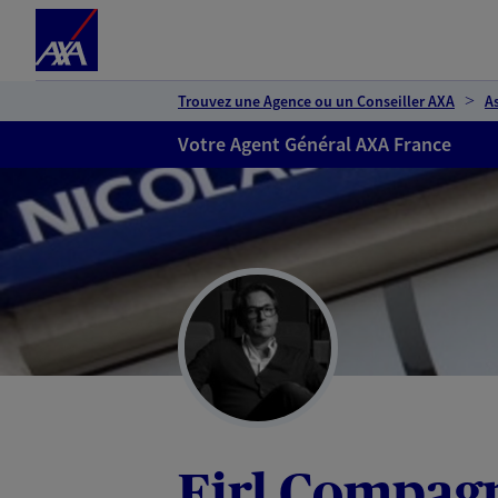
Espace client
Accéder au contenu principal
Accéder au pied de page
Trouvez une Agence ou un Conseiller AXA
A
Votre Agent Général AXA France
Eirl Compag