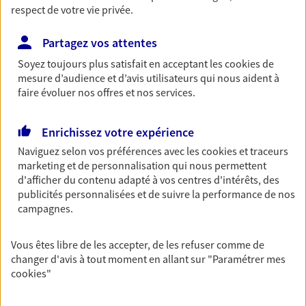
respect de votre vie privée.
VOIR NOTRE SITE WEB
Partagez vos attentes
Soyez toujours plus satisfait en acceptant les
cookies
de
mesure d’audience et d’avis utilisateurs qui nous aident à
faire évoluer nos offres et nos services.
Olivier Bremond
Conseiller AXA Epargne et Protection
Enrichissez votre expérience
49610 Murs Erigne
Naviguez selon vos préférences avec les
cookies et traceurs
marketing et de personnalisation qui nous permettent
d'afficher du contenu adapté à vos centres d'intérêts, des
06 87 18 06 04
publicités personnalisées et de suivre la performance de nos
campagnes.
NOUS CONTACTER
Vous êtes libre de les accepter, de les refuser comme de
VOIR NOTRE SITE WEB
changer d'avis à tout moment en allant sur
"Paramétrer mes
cookies
"