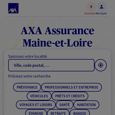
Espace
client
Assistance
Compte
Accéder
au
contenu
AXA Assurance
principal
Accéder
Maine-et-Loire
au
pied
Saisissez votre localité
de
page
Précisez votre recherche
PRÉVOYANCE
PROFESSIONNELS ET ENTREPRISE
VÉHICULES
PRÊTS ET CRÉDITS
VOYAGES ET LOISIRS
SANTÉ
HABITATION
ÉPARGNE
RETRAITE
BANQUE