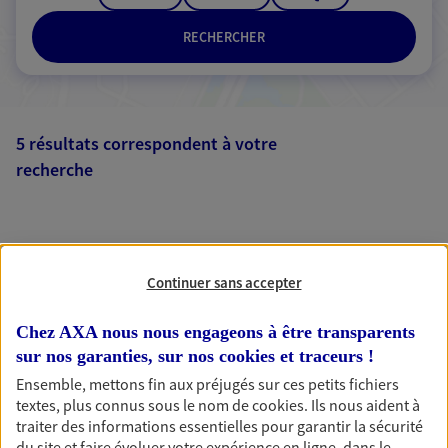
RECHERCHER
5 résultats correspondent à votre
recherche
Passer les
résultats
Liste
Carte
Continuer sans accepter
Chez AXA nous nous engageons à être transparents
Sandie Fiala
sur nos garanties, sur nos
cookies et traceurs
!
Conseiller AXA Epargne et Protection
Ensemble, mettons fin aux préjugés sur ces petits fichiers
textes, plus connus sous le nom de
cookies
. Ils nous aident à
49330 Les Hauts D Anjou
traiter des informations essentielles pour garantir la sécurité
du site et faire évoluer votre expérience en ligne, dans le