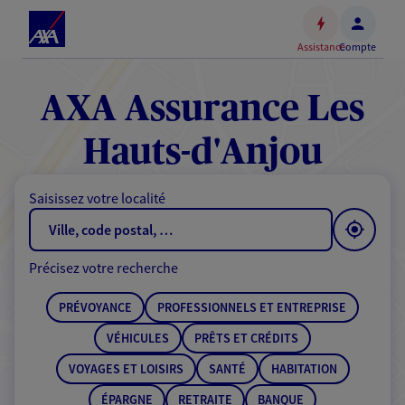
Espace
client
Assistance
Compte
Accéder
au
contenu
AXA Assurance Les
principal
Accéder
Hauts-d'Anjou
au
pied
Saisissez votre localité
de
page
Précisez votre recherche
PRÉVOYANCE
PROFESSIONNELS ET ENTREPRISE
VÉHICULES
PRÊTS ET CRÉDITS
VOYAGES ET LOISIRS
SANTÉ
HABITATION
ÉPARGNE
RETRAITE
BANQUE