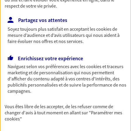
respect de votre vie privée.
06 76 53 60 46
Partagez vos attentes
NOUS CONTACTER
Soyez toujours plus satisfait en acceptant les
cookies
de
VOIR NOTRE SITE WEB
mesure d’audience et d’avis utilisateurs qui nous aident à
faire évoluer nos offres et nos services.
Enrichissez votre expérience
Naviguez selon vos préférences avec les
cookies et traceurs
Samuel Daveau
marketing et de personnalisation qui nous permettent
d'afficher du contenu adapté à vos centres d'intérêts, des
Conseiller AXA Epargne et Protection
publicités personnalisées et de suivre la performance de nos
campagnes.
49330 Champigne
Vous êtes libre de les accepter, de les refuser comme de
NOUS CONTACTER
changer d'avis à tout moment en allant sur
"Paramétrer mes
cookies
"
VOIR NOTRE SITE WEB