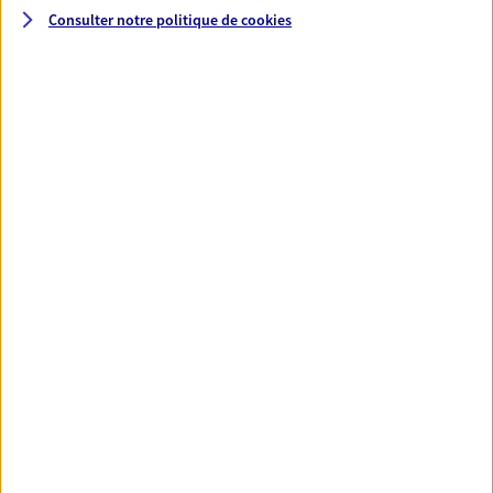
Consulter notre politique de
cookies
Noel Gaudin
Mandataire d'Assurance AXA Epargne et
Protection
49330 Cherre
06 43 39 23 18
NOUS CONTACTER
VOIR NOTRE SITE WEB
N° Orias * (orias.fr) : 11064085