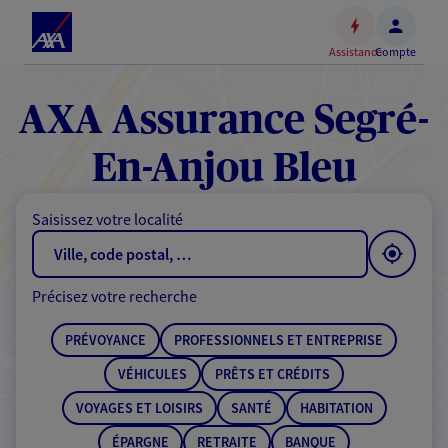
Espace
client
Assistance
Compte
Accéder
au
contenu
AXA Assurance Segré-
principal
Accéder
En-Anjou Bleu
au
pied
Saisissez votre localité
de
page
Précisez votre recherche
PRÉVOYANCE
PROFESSIONNELS ET ENTREPRISE
VÉHICULES
PRÊTS ET CRÉDITS
VOYAGES ET LOISIRS
SANTÉ
HABITATION
ÉPARGNE
RETRAITE
BANQUE