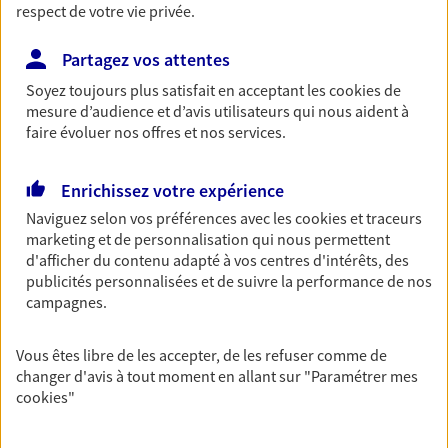
respect de votre vie privée.
Horaires :
Fermé
Ouvre le 10 août à 14:00
Partagez vos attentes
Soyez toujours plus satisfait en acceptant les
cookies
de
02 41 88 55 77
mesure d’audience et d’avis utilisateurs qui nous aident à
faire évoluer nos offres et nos services.
NOUS CONTACTER
Enrichissez votre expérience
PRENDRE RENDEZ-VOUS
Naviguez selon vos préférences avec les
cookies et traceurs
VOIR NOTRE SITE WEB
marketing et de personnalisation qui nous permettent
d'afficher du contenu adapté à vos centres d'intérêts, des
N° Orias * (orias.fr) : 14006310
publicités personnalisées et de suivre la performance de nos
campagnes.
Vous êtes libre de les accepter, de les refuser comme de
changer d'avis à tout moment en allant sur
"Paramétrer mes
Nicolas Blaize
cookies
"
Conseiller AXA Epargne et Protection