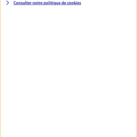
49500 Segre
Consulter notre politique de
cookies
06 47 78 55 40
NOUS CONTACTER
VOIR NOTRE SITE WEB
Magali Motay
Mandataire d'Assurance AXA Epargne et
Protection
49500 Segre En Anjou Bleu
07 50 22 40 09