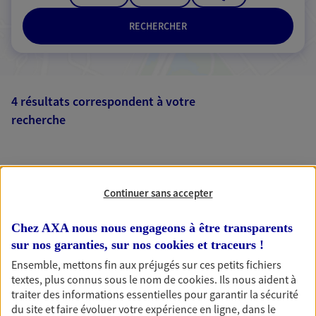
RECHERCHER
4 résultats correspondent à votre
recherche
Passer les
résultats
Liste
Carte
Continuer sans accepter
Chez AXA nous nous engageons à être transparents
Eirl Remaud Alexis
sur nos garanties, sur nos
cookies et traceurs
!
Agent Général d'assurance exclusif AXA
Ensemble, mettons fin aux préjugés sur ces petits fichiers
France
textes, plus connus sous le nom de
cookies
. Ils nous aident à
15 Rue Victor Hugo, 49500 Segre
traiter des informations essentielles pour garantir la sécurité
du site et faire évoluer votre expérience en ligne, dans le
Agence accessible