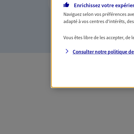
Enrichissez votre expérie
Experts du risque en entrep
vers des solutions en adéqua
Naviguez selon vos préférences ave
société et protéger ainsi son
adapté à vos centres d'intérêts, d
dirigeant.
Vous êtes libre de les accepter, de
Consulter notre politique d
Toutes