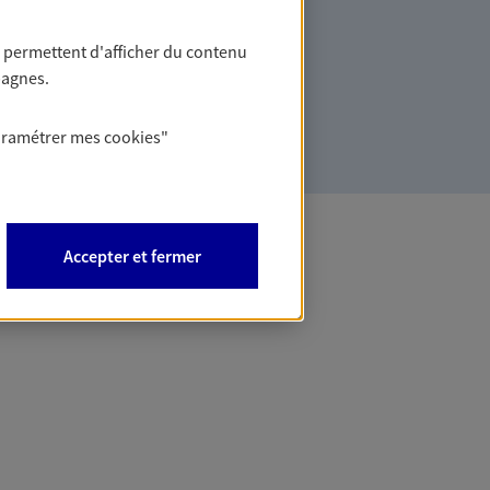
vée
 permettent d'afficher du contenu
es solutions en cohérence avec vos
pagnes.
ation personnelle afin de consolider
ale et patrimoniale.
aramétrer mes
cookies
"
Accepter et fermer
 Banque