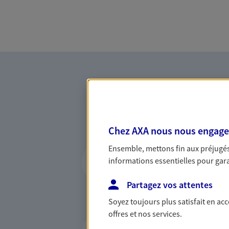
Chez AXA nous nous engageon
Accompagner vos p
Ensemble, mettons fin aux préjugés 
informations essentielles pour garan
Achat immobilier, installatio
de moments de vie qui néces
Partagez vos attentes
d'assurance et d'épargne. Re
Soyez toujours plus satisfait en ac
cohérent avec vos besoins.
offres et nos services.
Accompagner les e