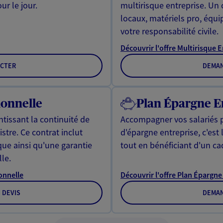
ur le jour.
multirisque entreprise. Un
locaux, matériels pro, équ
votre responsabilité civile.
Découvrir l'offre Multirisque 
CTER
DEMAN
ionnelle
Plan Épargne E
ntissant la continuité de
Accompagner vos salariés p
stre. Ce contrat inclut
d'épargne entreprise, c'est 
ue ainsi qu'une garantie
tout en bénéficiant d'un ca
lle.
ionnelle
Découvrir l'offre Plan Épargne
 DEVIS
DEMAN