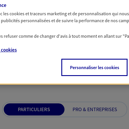
votre vie pri
nce
rise, nous saurons vous guider
tion avec la situation de votre
c les
cookies et traceurs
marketing et de personnalisation qui nous
Nous construisons d
 activité, son personnel et son
es publicités personnalisées et de suivre la performance de nos cam
besoins et votre situ
votre protection soci
 les refuser comme de changer d'avis à tout moment en allant sur
"P
e
cookies
Personnaliser les cookies
 nos offres Assurance &
PARTICULIERS
PRO & ENTREPRISES