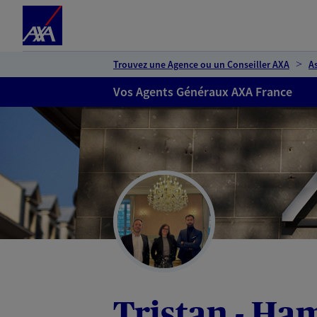
Espace client
Accéder au contenu principal
Accéder au pied de page
Trouvez une Agence ou un Conseiller AXA
A
Vos Agents Généraux AXA France
Tristan - Ha