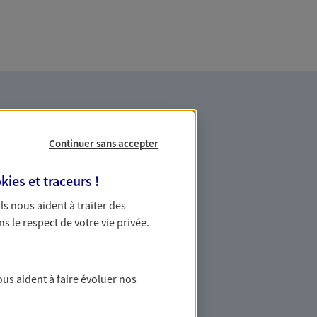
Continuer sans accepter
kies et traceurs
!
salariés
 Ils nous aident à traiter des
ns le respect de votre vie privée.
 une protection sociale renforcée grâce
experts. Avec nos solutions d’assurance
prévoyance et d'épargne salariale,
ous aident à faire évoluer nos
nez vos salariés.
e vie professionnelle et