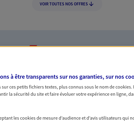
VOIR TOUTES NOS OFFRES
Nos expertises
s à être transparents sur nos garanties, sur nos
coo
rojets de vie
Protéger vos 
sur ces petits fichiers textes, plus connus sous le nom de
cookies
.
tir la sécurité du site et faire évoluer votre expérience en ligne, da
n, départ à la retraite… Autant
Offrez à vos salariés
sitent des solutions
aux conseils de nos 
cevez un conseil d'expert
collective santé, de 
ceptant les
cookies
de mesure d’audience et d’avis utilisateurs qui n
protégez et accompag
ntreprises
Protéger votr