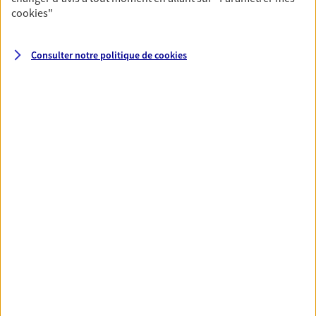
cookies
"
VOIR TOUTES NOS OFFRES
Consulter notre politique de
cookies
Nos expertises
Accompagner les
professionnels et les
entreprises
Comme vous, nous sommes des indépendants.
Nous bâtissons ensemble des solutions
cohérentes pour protéger votre activité, vos
collaborateurs... mais aussi vous-même et votre