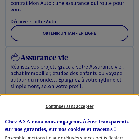
contrat Mon Auto : une assurance qui roule pour
vous.
Découvrir l'offre Auto
OBTENIR UN TARIF EN LIGNE
Assurance vie
Réalisez vos projets grâce à votre Assurance vie :
achat immobilier, études des enfants ou voyage
autour du monde… Épargnez à votre rythme et
simplement, selon votre profil.
Découvrir l'offre Assurance vie
Continuer sans accepter
NOUS CONTACTER
Chez AXA nous nous engageons à être transparents
sur nos garanties, sur nos
cookies et traceurs
!
Retraite
Ensemble, mettons fin aux préjugés sur ces petits fichiers