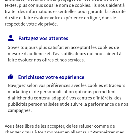
Préparez sereinement ce nouveau chapitre de
textes, plus connus sous le nom de
cookies
. Ils nous aident à
votre vie avec les conseils d'un expert. Découvrez
traiter des informations essentielles pour garantir la sécurité
notre nouvelle solution PER (Plan Epargne
du site et faire évoluer votre expérience en ligne, dans le
Retraite) spécialement conçue pour la retraite.
respect de votre vie privée.
Découvrir l'offre Retraite
Partagez vos attentes
NOUS CONTACTER
Soyez toujours plus satisfait en acceptant les
cookies
de
mesure d’audience et d’avis utilisateurs qui nous aident à
faire évoluer nos offres et nos services.
Multirisque Entreprise
Enrichissez votre expérience
Gagnez en simplicité et en sérénité avec votre
assurance multirisque entreprise. Un contrat
Naviguez selon vos préférences avec les
cookies et traceurs
unique pour protéger vos locaux, matériels pro,
marketing et de personnalisation qui nous permettent
équipements et stocks… sans oublier votre
d'afficher du contenu adapté à vos centres d'intérêts, des
responsabilité civile.
publicités personnalisées et de suivre la performance de nos
campagnes.
Découvrir l'offre Multirisque Entreprise
DEMANDER UN DEVIS
Vous êtes libre de les accepter, de les refuser comme de
changer d'avis à tout moment en allant sur
"Paramétrer mes