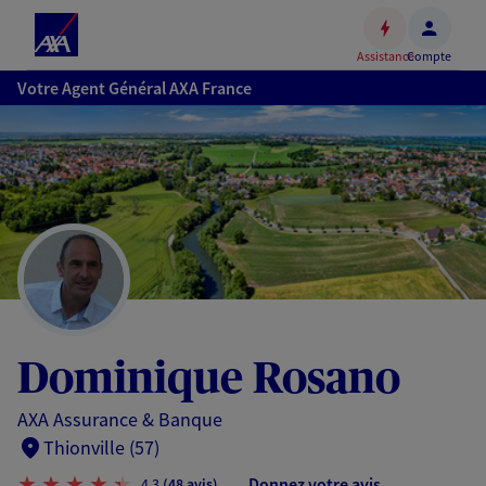
Espace
client
Assistance
Compte
Accéder
Votre Agent Général AXA France
au
contenu
principal
Accéder
au
pied
de
page
Dominique Rosano
AXA Assurance & Banque
Thionville (57)
Donnez votre avis
4,3
(48 avis)