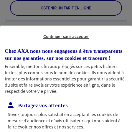
OBTENIR UN TARIF EN LIGNE
Habitation
Continuer sans accepter
Votre logement est unique, comme vous. Le
contrat Ma Maison assure votre sérénité en
Chez AXA nous nous engageons à être transparents
protégeant ce qui vous tient à coeur.
sur nos garanties, sur nos
cookies et traceurs
!
Découvrir l'offre Habitation
Ensemble, mettons fin aux préjugés sur ces petits fichiers
textes, plus connus sous le nom de
cookies
. Ils nous aident à
OBTENIR UN TARIF EN LIGNE
traiter des informations essentielles pour garantir la sécurité
du site et faire évoluer votre expérience en ligne, dans le
respect de votre vie privée.
Garantie Accidents de la Vie
Partagez vos attentes
Bricoleuse, féru de jardinage, pâtissier en herbe
ou grande lectrice… personne n'est à l'abri d'un
Soyez toujours plus satisfait en acceptant les
cookies
de
accident du quotidien. Avec Ma Protection
mesure d’audience et d’avis utilisateurs qui nous aident à
Accident, protégez votre qualité de vie et vos
faire évoluer nos offres et nos services.
revenus.