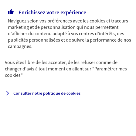
Découvrir l'offre Garantie Accidents de la Vie
Enrichissez votre expérience
Naviguez selon vos préférences avec les
cookies et traceurs
OBTENIR UN TARIF EN LIGNE
marketing et de personnalisation qui nous permettent
d'afficher du contenu adapté à vos centres d'intérêts, des
publicités personnalisées et de suivre la performance de nos
Multirisque Entreprise
campagnes.
Gagnez en simplicité et en sérénité avec votre
assurance multirisque entreprise. Un contrat
Vous êtes libre de les accepter, de les refuser comme de
unique pour protéger vos locaux, matériels pro,
changer d'avis à tout moment en allant sur
"Paramétrer mes
équipements et stocks… sans oublier votre
cookies
"
responsabilité civile.
Découvrir l'offre Multirisque Entreprise
Consulter notre politique de
cookies
DEMANDER UN DEVIS
VOIR TOUTES NOS OFFRES