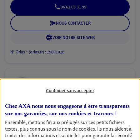
06 62 05 31 95
NOUS CONTACTER
VOIR NOTRE SITE WEB
N° Orias * (orias.fr) : 19001026
Virginie Glemet
Continuer sans accepter
Conseiller AXA Epargne et Protection
34660 Cournonterral
Chez AXA nous nous engageons à être transparents
sur nos garanties, sur nos
cookies et traceurs
!
Ensemble, mettons fin aux préjugés sur ces petits fichiers
06 88 87 83 16
textes, plus connus sous le nom de
cookies
. Ils nous aident à
traiter des informations essentielles pour garantir la sécurité
NOUS CONTACTER