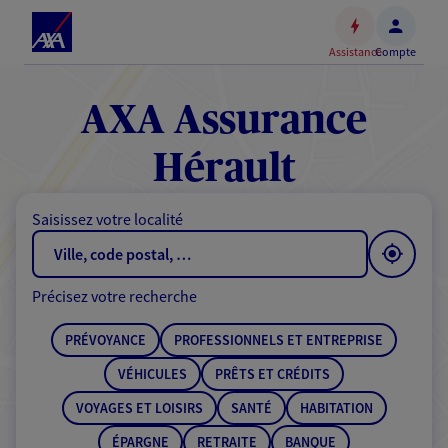
Espace
client
Assistance
Compte
Accéder
au
contenu
AXA Assurance
principal
Accéder
Hérault
au
pied
Saisissez votre localité
de
page
Précisez votre recherche
PRÉVOYANCE
PROFESSIONNELS ET ENTREPRISE
VÉHICULES
PRÊTS ET CRÉDITS
VOYAGES ET LOISIRS
SANTÉ
HABITATION
ÉPARGNE
RETRAITE
BANQUE