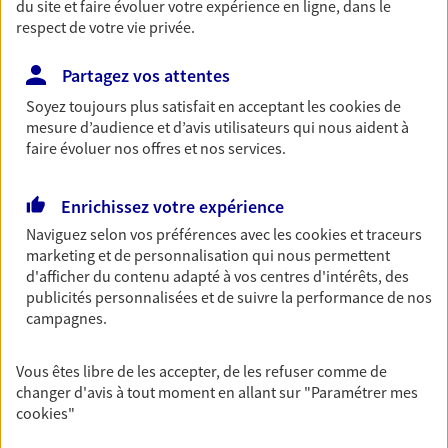
du site et faire évoluer votre expérience en ligne, dans le
respect de votre vie privée.
VOIR NOTRE SITE WEB
Partagez vos attentes
Soyez toujours plus satisfait en acceptant les
cookies
de
mesure d’audience et d’avis utilisateurs qui nous aident à
faire évoluer nos offres et nos services.
Nelly Gelin
Conseiller AXA Epargne et Protection
Enrichissez votre expérience
Naviguez selon vos préférences avec les
cookies et traceurs
34560 Poussan
marketing et de personnalisation qui nous permettent
d'afficher du contenu adapté à vos centres d'intérêts, des
06 15 88 43 42
publicités personnalisées et de suivre la performance de nos
campagnes.
NOUS CONTACTER
Vous êtes libre de les accepter, de les refuser comme de
VOIR NOTRE SITE WEB
changer d'avis à tout moment en allant sur
"Paramétrer mes
cookies
"