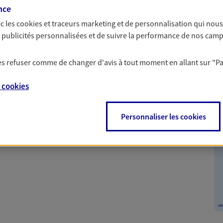
nce
c les
cookies et traceurs
marketing et de personnalisation qui nous
es publicités personnalisées et de suivre la performance de nos cam
 les refuser comme de changer d'avis à tout moment en allant sur
"P
nte
e
cookies
nt tout en vous protégeant. Pour la souscription de
Personnaliser les cookies
 remboursement allant jusqu'à 300€ sur votre compte.
le sur une sélection de contrat Santé, Prévoyance et