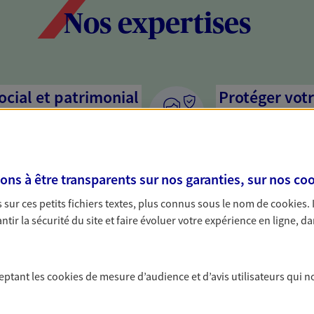
Nos expertises
social et patrimonial
Protéger votr
votre vie pri
stratégie, il est nécessaire
Nous sommes à votre
c, nous vous accompagnons pour
solutions assurantiel
s à être transparents sur nos garanties, sur nos
coo
votre situation. Une analyse
activité, mais aussi l
s conseils cohérents avec vos
interlocuteur pour t
sur ces petits fichiers textes, plus connus sous le nom de
cookies
.
tir la sécurité du site et faire évoluer votre expérience en ligne, da
rojets de vie
Accompagner 
n, départ à la retraite… Autant
En tant que chef d'e
ceptant les
cookies
de mesure d’audience et d’avis utilisateurs qui n
sitent des solutions
chaque jour l'avenir 
cevez un conseil d'expert
conseils pour faire l
famille et anticiper 