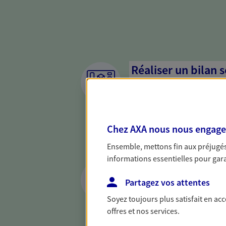
Réaliser un bilan 
de votre situation
Parce qu'avant de définir une 
d'établir un bon diagnosti
Chez AXA nous nous engageon
dresser un bilan complet de 
solide pour vous formuler de
Ensemble, mettons fin aux préjugés 
besoins.
informations essentielles pour garan
Accompagner vos p
Partagez vos attentes
Achat immobilier, installatio
Soyez toujours plus satisfait en ac
de moments de vie qui néces
offres et nos services.
d'assurance et d'épargne. Re
cohérent avec vos besoins.