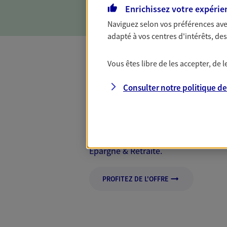
Enrichissez votre expérie
Naviguez selon vos préférences ave
adapté à vos centres d'intérêts, d
Vous êtes libre de les accepter, de
Mon Offre Gagna
Consulter notre politique d
Profitez d’une offre de rembourseme
nouveaux contrats, bénéficiez d'un
Offre soumise à conditions et valab
Epargne & Retraite.
PROFITEZ DE L'OFFRE