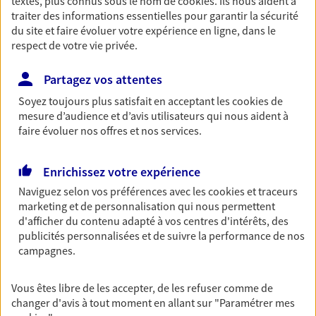
textes, plus connus sous le nom de
cookies
. Ils nous aident à
traiter des informations essentielles pour garantir la sécurité
Retraite
du site et faire évoluer votre expérience en ligne, dans le
Préparez sereinement ce nouveau chapitre de
respect de votre vie privée.
votre vie avec les conseils d'un expert. Découvrez
notre solution PER (Plan Epargne Retraite)
Partagez vos attentes
spécialement conçue pour la retraite.
Soyez toujours plus satisfait en acceptant les
cookies
de
mesure d’audience et d’avis utilisateurs qui nous aident à
Santé
faire évoluer nos offres et nos services.
Couvrez vos dépenses de santé ainsi que celles de
votre famille avec la complémentaire santé qui
Enrichissez votre expérience
vous ressemble.
Naviguez selon vos préférences avec les
cookies et traceurs
marketing et de personnalisation qui nous permettent
d'afficher du contenu adapté à vos centres d'intérêts, des
Prévoyance
publicités personnalisées et de suivre la performance de nos
Pour un avenir serein, assurez-vous avec notre
campagnes.
contrat prévoyance. Préservez vos proches en cas
d'accident ou de maladie en optant pour les
garanties incapacité temporaire totale de travail,
Vous êtes libre de les accepter, de les refuser comme de
invalidité ou de décès.
changer d'avis à tout moment en allant sur
"Paramétrer mes