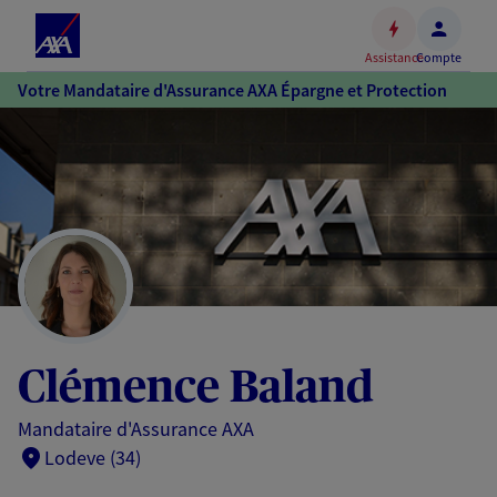
Espace
client
Assistance
Compte
Accéder
Votre Mandataire d'Assurance AXA Épargne et Protection
au
contenu
principal
Accéder
au
pied
de
page
Clémence Baland
Mandataire d'Assurance AXA
Lodeve (34)